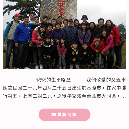
爸爸的生平略歷 我們敬愛的父親李
國欽民國二十六年四月二十五日出生於基隆市，在家中排
行第五，上有二姐二兄，之後舉家遷至台北市大同區，因
受日據中小學教育，會唱許多的日本歌曲，常以嘹亮的歌
聲自娛娛人，可說是個喜樂阿公。 爸爸於民國五
繼續閱讀
十二年與姊姊朋友介紹的台北縣萬里鄉蔡玉英女士結婚，
婚後夫妻相親相愛，互相扶持關懷，彼此疼...