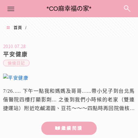
menu
*CO麻幸福の家*
首頁
/
2010 年 07 月
2010.07.28
平安健康
倫倫日記
7/26..... 下午一點我和媽媽及哥哥......帶小兒子到台北馬
偕醫院四樓打顯影劑... 之後到我們小時候的老家（雙連
捷運站）附近吃鹹湯圓、豆花～～～四點時再回院做核磁
攝影檢查....這是每年兩次的全身骨骼例行性檢查....8/5我
們再回醫院複診看報告.....希望倫倫一切平安健康～～ 接
繼續閱讀
著帶媽媽到南京西路的三越百貨逛街.....晚餐到重慶北路