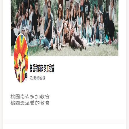
桃園南崁多加教會
桃園最溫馨的教會