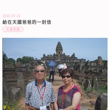
的圓環吃一桌三千元的流水席（辦桌）... 沒想到...
2010.07.13
給在天國爸爸的一封信
文章欣賞