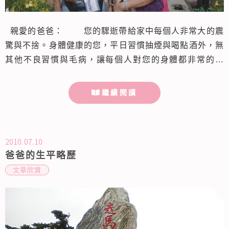
親愛的爸爸： 您的驟逝帶給家中每個人非常大的震
驚與不捨。身體健康的您，平日習慣抽煙與喝點酒外，無
其他不良習慣與毛病，讓每個人對您的身體都非常的放
心。 感謝上帝，由於工作的關係，讓我們有更多的
機會可以帶著您與媽媽一起出國旅遊。性喜旅遊的您，每
繼續閱讀
每都欣喜不已，玩得再累再晚，每晚回到飯店都會寫日記
記載當天的遊記。我們也特別珍惜每次身負重任帶父母出
遊的機會，認為可以藉此讓...
2010.07.10
爸爸的生平略歷
文章欣賞