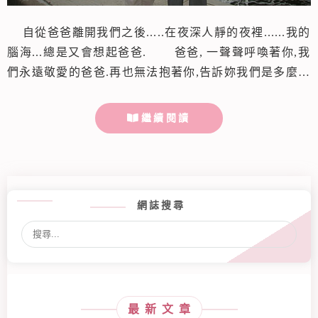
自從爸爸離開我們之後.....在夜深人靜的夜裡......我的
腦海...總是又會想起爸爸. 爸爸, 一聲聲呼喚著你,我
們永遠敬愛的爸爸.再也無法抱著你,告訴妳我們是多麼多
麼的愛著你! 再一次看著你美好的相片,心裡不斷的呼喊著
你,你永遠離我們而遠去,再也聽不到我們對你無限的思念
繼續閱讀
及感傷. 想著你是用這樣的離別方式與我們道別,心裡非
常不捨及悲痛.想著你在家的身影,無時無刻的在我...
網誌搜尋
最新文章