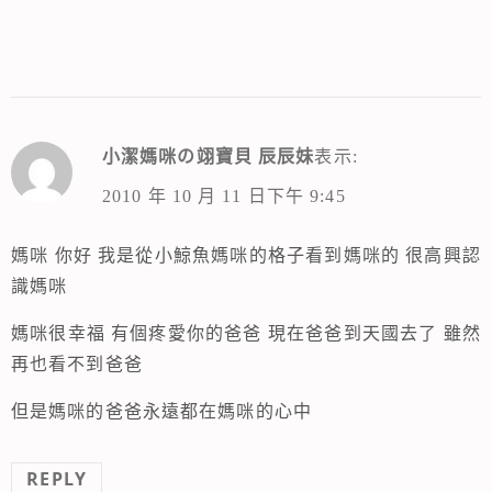
小潔媽咪の翊寶貝 辰辰妹
表示:
2010 年 10 月 11 日下午 9:45
媽咪 你好 我是從小鯨魚媽咪的格子看到媽咪的 很高興認
識媽咪
媽咪很幸福 有個疼愛你的爸爸 現在爸爸到天國去了 雖然
再也看不到爸爸
但是媽咪的爸爸永遠都在媽咪的心中
REPLY