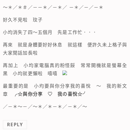
～＊／＊＃／－－＊／－＊／ －＊／－／－＊
好久不見啦 玟子
小均消失了四～五個月 先是工作忙．．．
再來 就是身體要好好休息 就這樣 便許久未上格子與
大家閒話加長啦
再加上 小均家電腦真的粉怪餒 常常開機就是螢幕全
黑 小均就更懶啦 嘻嘻
最重要的是 小均要與你分享我的喜悅 ～ 我的新文
章
╭☆與你分享 ♡ 我の喜悅☆╯
／－＊～－／～＊／＊－＊／－＊／～
REPLY