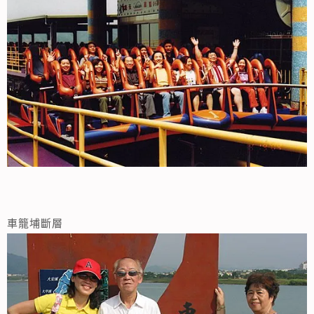
車籠埔斷層