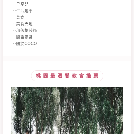
早產兒
生活趣事
美食
美食天地
部落格裝飾
閒話家常
關於COCO
桃園最溫馨教會推薦