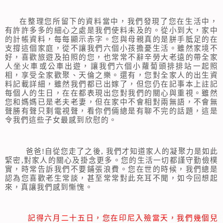
在整理您所留下的資料當中，我們發現了您在生活中，
有許許多多的細心之處是我們使料未及的。從小到大，家中
的計帳資料，每每顯示赤字。您與母親真的是胼手胝足的在
支撐這個家庭，從不讓我們六個小孩擔憂生活。雖然家境不
好，喜歡旅遊及拍照的您，也常常不辭辛勞大老遠的帶全家
人坐火車或公車出遊，讓我們六個小蘿蔔頭排排站一起照
相，享受全家歡聚、天倫之樂。還有，您對全家人的出生資
料記載詳細，雖然我們都已出嫁了，但您仍在記事本上註記
每個人的生日，在在都表現出您對我們的關心與重視。雖然
您和媽媽已是老夫老妻，但在家中不會相對兩無語，不會無
聲勝有聲只剩電視聲，看你們倆總是有聊不完的話題，這是
令我們這些子女最感到欣慰的。
爸爸!自從您走了之後, 我們才知道家人的凝聚力是如此
緊密,對家人的關心及掛念更多。您的生活一切都謹守勤儉樸
實，時常告訴我們不要鋪張浪費。您在世的時候，我們總是
認為您喜歡老生常談，甚至常常對此充耳不聞，如今回想起
來，真讓我們感到慚愧。
記得六月二十五日，您在印尼入殮當天，我們幾個兒