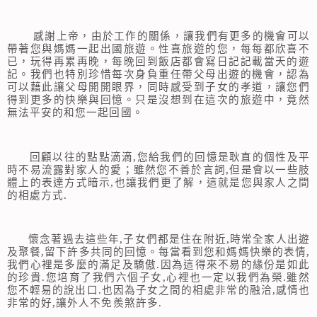
感謝上帝，由於工作的關係，讓我們有更多的機會可以
帶著您與媽媽一起出國旅遊。性喜旅遊的您，每每都欣喜不
已，玩得再累再晚，每晚回到飯店都會寫日記記載當天的遊
記。我們也特別珍惜每次身負重任帶父母出遊的機會，認為
可以藉此讓父母開開眼界，同時感受到子女的孝道，讓您們
得到更多的快樂與回憶。只是沒想到在這次的旅遊中，竟然
無法平安的和您一起回國。
回顧以往的點點滴滴,您給我們的回憶是耿直的個性及平
時不易流露對家人的愛；雖然您不善於言詞,但是會以一些肢
體上的表達方式暗示,也讓我們更了解，這就是您與家人之間
的相處方式.
懷念著過去這些年,子女們都是住在附近,時常全家人出遊
及聚餐,留下許多共同的回憶。每當看到您和媽媽快樂的表情,
我們心裡是多麼的滿足及驕傲.因為這得來不易的緣份是如此
的珍貴.您培育了我們六個子女,心裡也一定以我們為榮.雖然
您不輕易的說出口.也因為子女之間的相處非常的融洽,感情也
非常的好,讓外人不免羨煞許多.