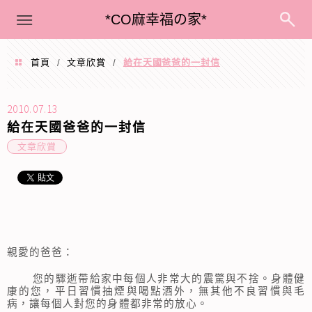
menu
*CO麻幸福の家*
首頁
文章欣賞
給在天國爸爸的一封信
/
/
2010.07.13
給在天國爸爸的一封信
文章欣賞
親愛的爸爸：
您的驟逝帶給家中每個人非常大的震驚與不捨。身體健
康的您，平日習慣抽煙與喝點酒外，無其他不良習慣與毛
病，讓每個人對您的身體都非常的放心。