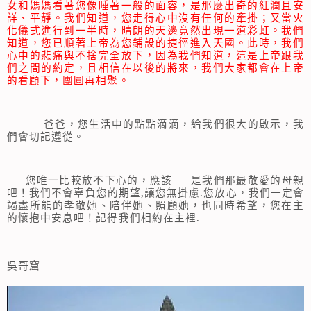
女和媽媽看著您像睡著一般的面容，是那麼出奇的紅潤且安
詳、平靜。我們知道，您走得心中沒有任何的牽掛；又當火
化儀式進行到一半時，晴朗的天邊竟然出現一道彩虹。我們
知道，您已順著上帝為您鋪設的捷徑進入天國。此時，我們
心中的悲痛與不捨完全放下，因為我們知道，這是上帝跟我
們之間的約定，且相信在以後的將來，我們大家都會在上帝
的看顧下，團圓再相聚。
爸爸，您生活中的點點滴滴，給我們很大的啟示，我
們會切記遵從。
您唯一比較放不下心的，應該 是我們那最敬愛的母親
吧！我們不會辜負您的期望,讓您無掛慮.您放心，我們一定會
竭盡所能的孝敬她、陪伴她、照顧她，也同時希望，您在主
的懷抱中安息吧！記得我們相約在主裡.
吳哥窟