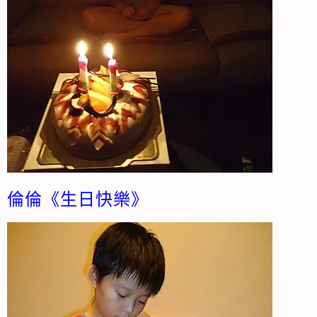
倫倫《生日快樂》