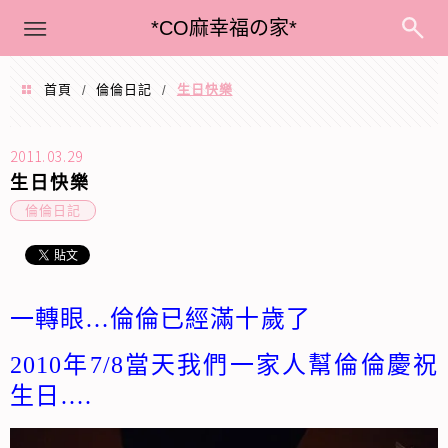
menu
*CO麻幸福の家*
首頁
倫倫日記
生日快樂
/
/
2011.03.29
生日快樂
倫倫日記
一轉眼…倫倫已經滿十歲了
2010年7/8當天我們一家人幫倫倫慶祝
生日….