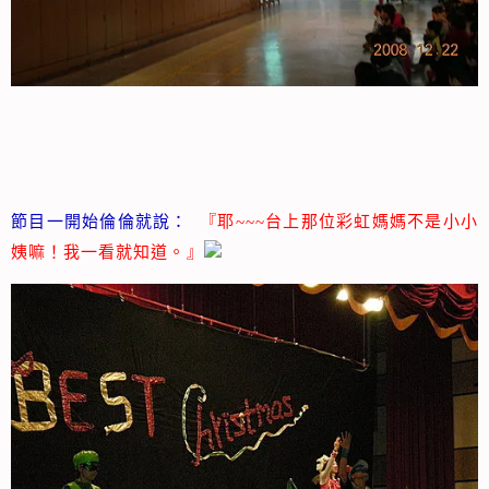
節目一開始倫倫就說：
『耶~~~台上那位彩虹媽媽不是小小
姨嘛！我一看就知道。』