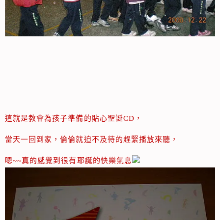
這就是教會為孩子準備的貼心聖誕CD，
當天一回到家，倫倫就迫不及待的趕緊播放來聽，
嗯~~真的感覺到很有耶誕的快樂氣息