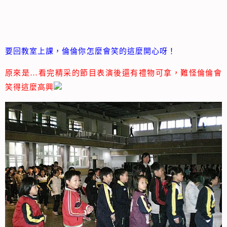
要回教室上課，倫倫你怎麼會笑的這麼開心呀！
原來是…看完精采的節目表演後還有禮物可拿，難怪倫倫會
笑得這麼高興