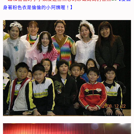
身著粉色衣是倫倫的小阿姨喔！】