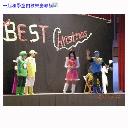
一起和學童們歡樂慶耶誕