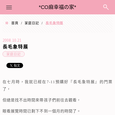
menu
*CO麻幸福の家*
首頁
家庭日記
長毛象特展
/
/
2008.10.21
長毛象特展
家庭日記
在七月時，我就已經在7-11預購好『長毛象特展』的門票
了，
但總是找不出時間來帶孩子們前往去觀看，
眼看展覽時間已剩下不到一個月的時間了。