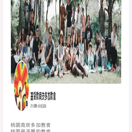
桃園南崁多加教會
桃園最溫馨的教會