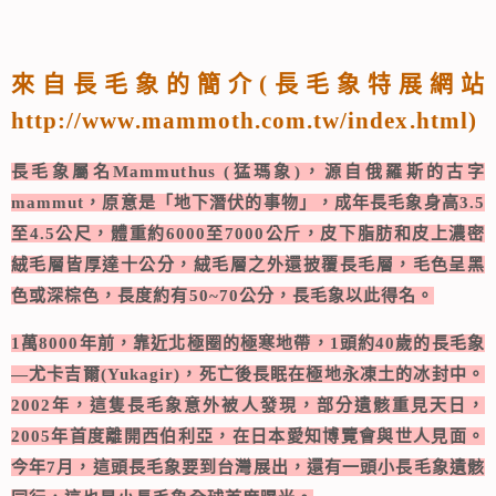
來自長毛象的簡介(長毛象特展網站
http://www.mammoth.com.tw/index.html
)
長毛象屬名Mammuthus (猛瑪象)，源自俄羅斯的古字
mammut，原意是「地下潛伏的事物」，成年長毛象身高3.5
至4.5公尺，體重約6000至7000公斤，皮下脂肪和皮上濃密
絨毛層皆厚達十公分，絨毛層之外還披覆長毛層，毛色呈黑
色或深棕色，長度約有50~70公分，長毛象以此得名。
1萬8000年前，靠近北極圈的極寒地帶，1頭約40歲的長毛象
—尤卡吉爾(Yukagir)，死亡後長眠在極地永凍土的冰封中。
2002年，這隻長毛象意外被人發現，部分遺骸重見天日，
2005年首度離開西伯利亞，在日本愛知博覽會與世人見面。
今年7月，這頭長毛象要到台灣展出，還有一頭小長毛象遺骸