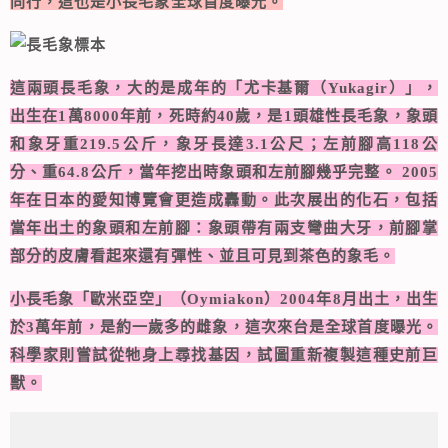
同行，這也是小長毛象全球首度曝光。
這兩頭長毛象，大的是成年的「尤卡基爾（Yukagir）」，
出生在1萬8000年前，死時約40歲，是1頭雄性長毛象，象頭
和象牙重219.5公斤，象牙長達3.1公尺；左前腳高118公
分、重64.8公斤，當年挖出時象頭和左前腳幾乎完整。 2005
年在日本的愛知博覽會更造成轟動。此次展出的化石，包括
當年出土的象頭和左前腳：象頭帶有兩支彎曲大牙，前腳掌
部分的皮膚看起來還有彈性、並且可見到茶色的象毛。
小長毛象「歐米亞空」（Oymiakon）2004年8月出土，出生
於3萬年前，是約一歲多的雌象，這次來台是全球首度曝光。
科學家則嘗試從牠身上尋找基因，試圖重新複製這種史前巨
獸。