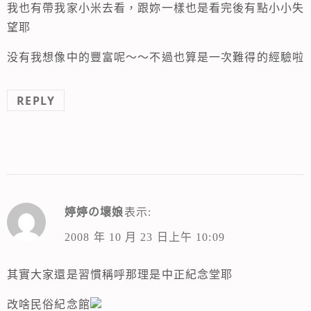
我也有帶我家小米去看，跟妳一樣也是看完後有點小小失
望耶
没有我想像中的豐富呢～～不過也算是一次難得的經驗啦
REPLY
婷婷の壞娘
表示:
2008 年 10 月 23 日上午 10:09
其實大家還是習慣稱呼那理是中正紀念堂耶
改啥民俗紀念館