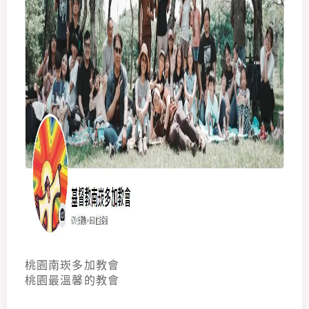
桃園南崁多加教會
桃園最溫馨的教會