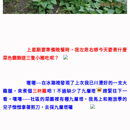
上星期要準備晚餐時，我左思右想今天要煮什麼
菜色餵飽這三隻小豬吃呢？
喔喔~~在冰箱裡發現了上次我已川燙好的一支大
雞腿，來煮個
三杯雞
吧！不過缺少了九層塔
趕緊往下一
看，嘿嘿~~~社區的菜園裡有種九層塔，我馬上和剛放學的
兒子愷愷拿著剪刀，去採九層塔囉