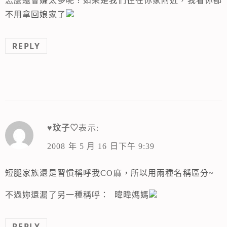
怎麼還會嫌太多呢？如果是我們住在你家附近，我看你都
不用拿回娘家了
REPLY
♥玟子♡
表示:
2008 年 5 月 16 日下午 9:39
短腿家族還是習慣稱呼我CO麻，所以用兩種名稱區分~
不過妳還漏了另一種稱呼： 暐暐媽媽
REPLY