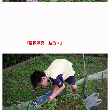
『要採漂亮一點的。』