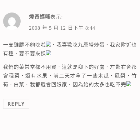
煒奇媽咪
表示:
2008 年 5 月 12 日下午 8:44
一支雞腿不夠吃啦
．我喜歡吃九層塔炒蛋．我家附近也
有種．要不要來採
我們的菜常常都不用買．這就是鄉下的好處．左鄰右舍都
會種菜．還有水果．前二天才拿了一些木瓜．鳳梨．竹
筍．白菜．我都還會回娘家．因為給的太多也吃不完
REPLY