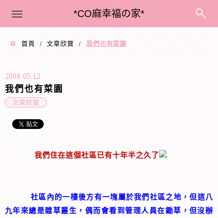
menu
*CO麻幸福の家*
首頁
文章欣賞
我們也有菜園
/
/
2008.05.12
我們也有菜園
文章欣賞
我們住在這個社區已有十年半之久了
社區內的一樓後方有一塊屬於我們社區之地，但這八
九年來總是雜草叢生，偶而會看到管理人員在鋤草，但沒辦