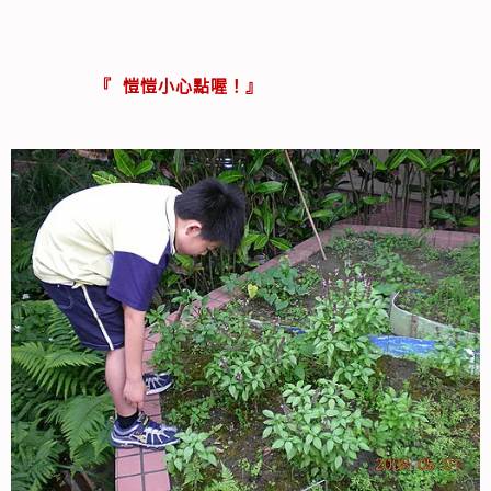
『 愷愷小心點喔！』