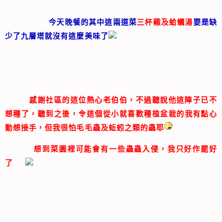
今天晚餐的其中這兩道菜
三杯雞及蛤蠣湯
要是缺
少了九層塔就沒有這麼美味了
感謝社區的這位熱心老伯伯，不過聽說他這陣子已不
想種了，聽到之後，令這個從小就喜歡種植盆栽的我有點心
動想接手，但我很怕毛毛蟲及蚯蚓之類的蟲耶
想到菜園裡可能會有一些蟲蟲入侵，我只好作罷好
了