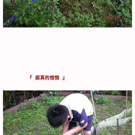
『 認真的愷愷 』