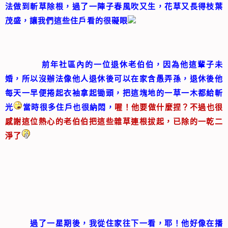
法做到斬草除根，過了一陣子春風吹又生，花草又長得枝葉
茂盛，讓我們這些住戶看的很礙眼
前年社區內的一位退休老伯伯，因為他這輩子未
婚，所以沒辦法像他人退休後可以在家含愚弄孫，退休
後他
每天一早便捲起衣袖拿起锄頭，把這塊地的一草一木都給斬
光
當時很多住戶也很納悶，
喔！他要做什麼捏？不過也很
感謝這位熱心的老伯伯把這些雜草連根拔起，已除的一乾二
淨了
過了一星期後，我從住家往下一看，耶！他好像在播