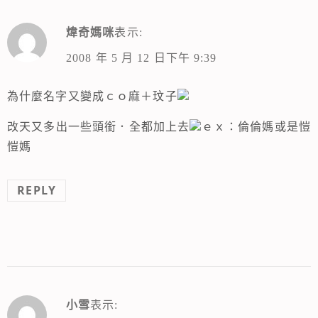
煒奇媽咪
表示:
2008 年 5 月 12 日下午 9:39
為什麼名字又變成ｃｏ麻＋玟子
改天又多出一些頭銜．全都加上去
ｅｘ：倫倫媽或是愷
愷媽
REPLY
小雪
表示: