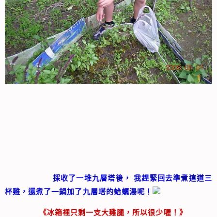
採收了一堆九層塔後， 我趕緊回去準煮這道三
杯雞，還煮了一鍋加了九層塔的蛤蠣
湯呢！
《冰箱裡只剩一支大雞腿，所以很少喔！》