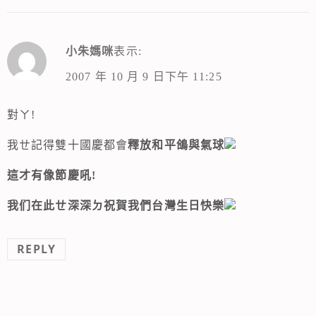
小朱媽咪
表示:
2007 年 10 月 9 日下午 11:25
對ㄚ!
我ㄝ記得雙十國慶都會
釋放和平鴿與氣球
這才有像節慶吼!
我们在此ㄝ深深ㄉ祝賀我們台灣生日快樂
REPLY