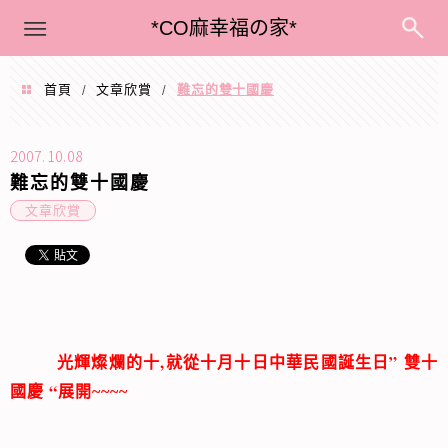
menu
*CO麻幸福の家*
首頁
文章欣賞
難忘的雙十國慶
/
/
2007.10.08
難忘的雙十國慶
文章欣賞
,
”
光輝燦爛的十
就從十月十日中華民國誕生日
雙十
“
國慶
展開~~~~