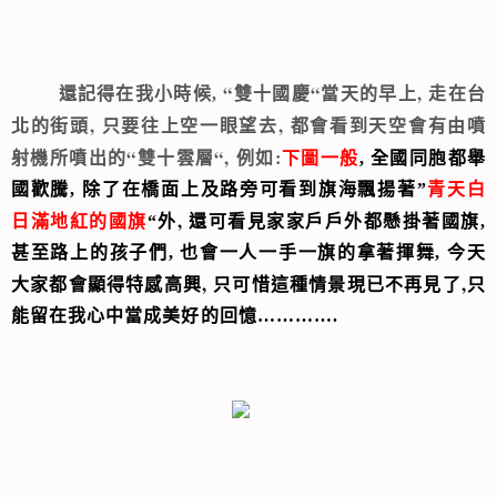
“
“
, 走在台
還記得在我小時候,
雙十國慶
當天的早上
北的街頭, 只要往上空
,
一眼望去
都會看到天空會有由噴
“
“,
:
射機所噴出的
雙十雲層
例如
下圖一般
, 全國同胞都舉
國歡騰, 除了在橋面上及路旁可看到旗海飄揚著”
青天白
外, 還可看見
日滿地紅的國
旗
“
家家戶戶外都懸掛著國旗,
甚至路上的孩子們, 也會一人一手一旗的拿著揮舞, 今天
,
,
大家都會顯得特感高興
只可惜這種情景現已不再見了
只
能留在我心中當成美好的回憶………….