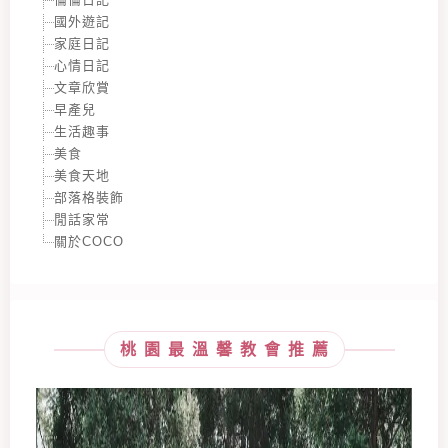
國外遊記
家庭日記
心情日記
文章欣賞
早產兒
生活趣事
美食
美食天地
部落格裝飾
閒話家常
關於COCO
桃園最溫馨教會推薦