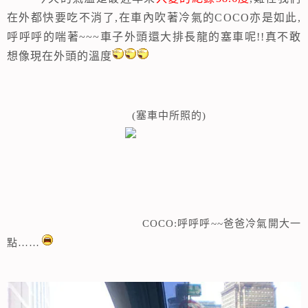
在外都快要吃不消了
,
在車內吹著冷氣的
COCO亦
是如此
,
呼呼呼的喘著
~~~
車子外頭還大排長龍的塞車呢
!!
真不敢
想像現在外頭的溫度
(塞車中所照的)
COCO:呼呼呼~~爸爸冷氣開大一
點……