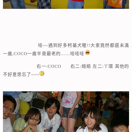
哇~~遇到好多柯基犬喔!!大家竟然都還未滿
一歲,COCO一歲半是最老的……哇哇哇
右一:COCO 右二:妞妞 左二:丫環 其他的
不好意思忘了~~~