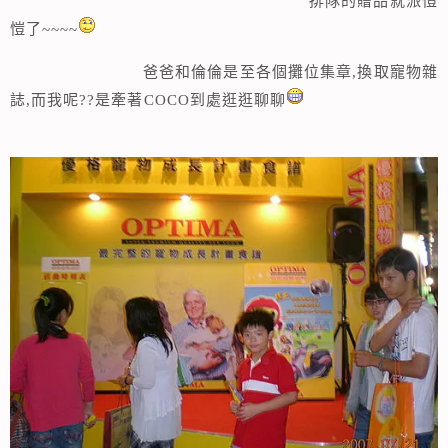
排隊的贈品就派愷
愷了~~~~
爸爸和倫倫是至各個攤位集章,換取寵物雜
誌,而我呢??是牽著COCO到處逛逛聊聊