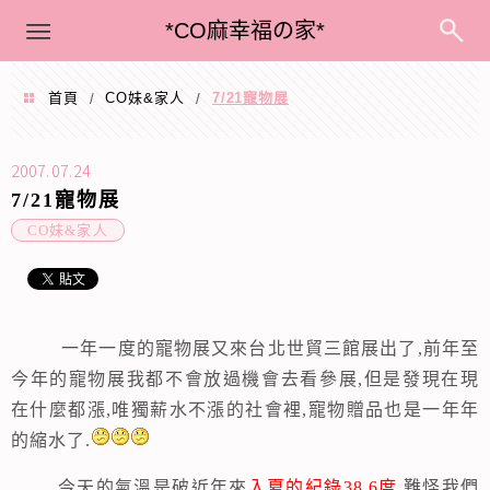
menu
*CO麻幸福の家*
首頁
CO妹&家人
7/21寵物展
/
/
2007.07.24
7/21寵物展
CO妹&家人
一年一度的寵物展又來台北世貿三館展出了
,
前年至
今年的寵物展我都不會放過機會去看參展
,
但是發現在現
在什麼都漲
,
唯獨薪水不漲的社會裡
,
寵物贈品也是一年年
的縮水了
.
今天的氣溫是破近年來
入夏的紀錄
38.6
度
,
難怪我們