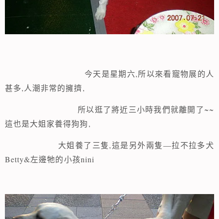
,
今天是星期六
所以來看寵物展的人
,
,
甚多
人潮非常的擁擠
~~
所以逛了將近三小時我們就離開了
這也是
,
大姐家養得狗狗
大姐養了三隻,
—
這是另外兩隻
拉不拉多犬
Betty&
nini
左邊牠的小孩