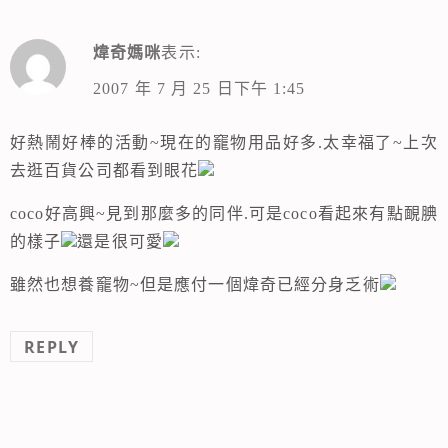
煒奇媽咪
表示:
2007 年 7 月 25 日下午 1:45
好熱鬧好棒的活動~現在的竉物用品好多.太幸福了~上次
去逛百貨公司都看到眼花
coco好高興~見到那麼多的同伴.可是coco看起來有點靦腆
的樣子
還是很可愛
雖然也想養竉物~但是應付一個煒奇已經分身乏術
REPLY