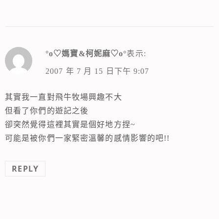
°o♡媽寶&柯妮麻♡o°
表示:
2007 年 7 月 15 日下午 9:07
其實我一直對飛牛牧場興趣不大
但看了你們的遊記之後
卻突然覺得這裡其實是個好地方捏~
可能是被你們一家緊密溫馨的感情影響的吧!!
REPLY