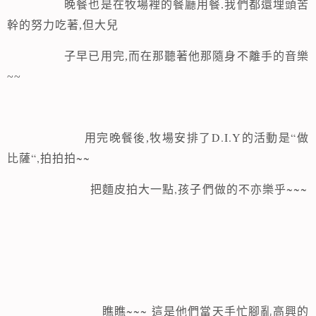
晚餐也是在牧場裡的餐廳用餐.我們都還埋頭苦
幹的努力吃著,但大兒
子早已用完,而在那聽著他那隨身不離手的音樂
~~
D.I.Y
“
用完晚餐後,牧場安排了
的活動是
做
“,拍拍拍~~
比薩
把麵皮拍大一
點,
~~~
孩子們做的不亦樂乎
~~~
瞧瞧
這是他們當天手忙腳亂高興的