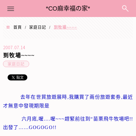
menu
*CO麻幸福の家*
首頁
家庭日記
到牧場~~~~
/
/
2007.07.14
到牧場~~~~
家庭日記
去年在世貿旅遊展時
購買了兩份旅遊套劵
最近
,我
,
才無意中發現期限是
六月底
,
喔
….
喔
~~~
趕緊前往到
“
苗栗飛牛牧場吧
!!
出發了……GOGOGO!!