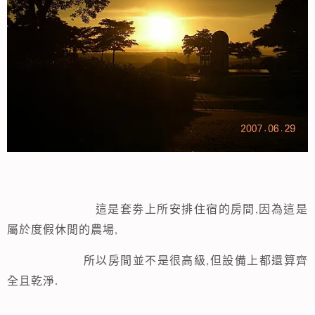
,
這是套劵上所安排住宿的房間
因為這是
,
屬於度假休閒的農場
,
所以房間並不是很高級
但設備上都還算齊
全且乾淨.