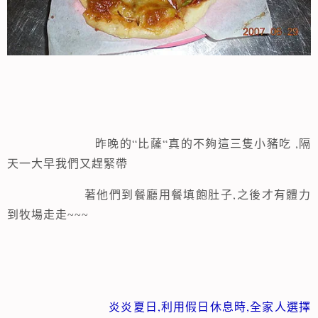
“
“
,
昨晚的
比薩
真的不夠這三隻小豬吃
隔
天一大早我們又趕緊帶
,
著他們到餐廳
用餐填飽肚子
之後才有體力
到牧場走走~~~
炎炎夏日,利用
,
假日休息時
全家人選擇