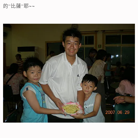
“
“
~~
的
比薩
耶