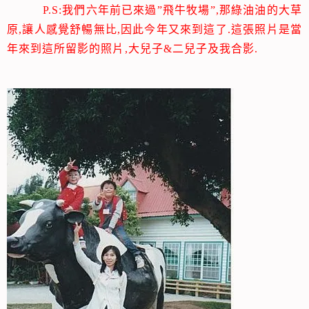
P.S:我們六年前已來過”飛牛牧場”,那綠油油的大草
原,讓人感覺舒暢無比,因此今年又來到這了.這張照片是當
年來到這所留影的照片,大兒子&二兒子及我合影.