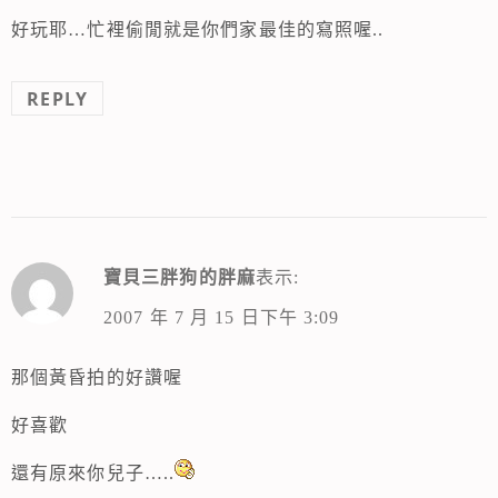
好玩耶…忙裡偷閒就是你們家最佳的寫照喔..
REPLY
寶貝三胖狗的胖麻
表示:
2007 年 7 月 15 日下午 3:09
那個黃昏拍的好讚喔
好喜歡
還有原來你兒子…..