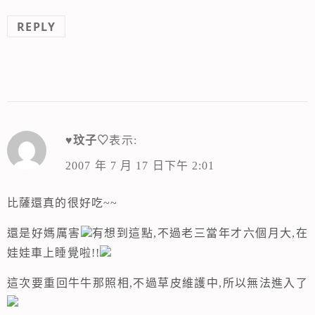
REPLY
♥玟子♡
表示:
2007 年 7 月 17 日下午 2:01
比薩還真的很好吃~~
還是好媽厲害
有想到這點,不過老三當年才六個月大,在
娃娃車上睡覺啦!!
這次要重回牛牛那照相,不過草皮維護中,所以無法進入了