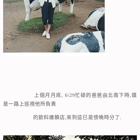
上個月月底, 6/29
忙碌的爸爸由北南下時
,
還
是一路上巡視他所負責
的飲料連鎖店
,
來到這已是傍晚時分了
.