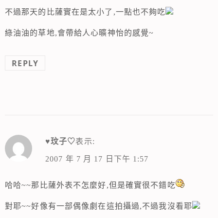
不過那天的比薩實在是太小了,一點也不夠吃
綠油油的草地,會帶給人心曠神怡的感覺~
REPLY
♥玟子♡
表示:
2007 年 7 月 17 日下午 1:57
哈哈~~那比薩外表不怎麼好,但是確實很不錯吃
對耶~~好像有一部偶像劇在這拍攝過,不過我沒看耶