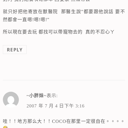
就只好把他寄放在獸醫院 那醫生說”都要跟他說話 要不
然都會一直嗯!嗯!嗯!”
所以現在要去玩 都找可以帶寵物去的 真的不忍心ㄚ
REPLY
~小胖妹~
表示:
2007 年 7 月 4 日下午 3:16
哇！！地方那么大！！COCO在那里一定很自在。。。。