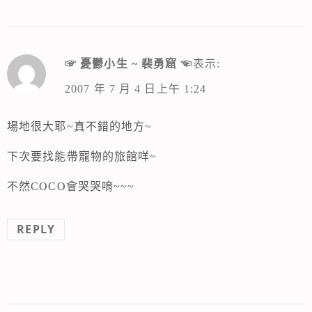
☞ 憂鬱小生 ~ 裴勇窟 ☜
表示:
2007 年 7 月 4 日上午 1:24
場地很大耶~真不錯的地方~
下次要找能帶寵物的旅館咩~
不然COCO會哭哭唷~~~
REPLY