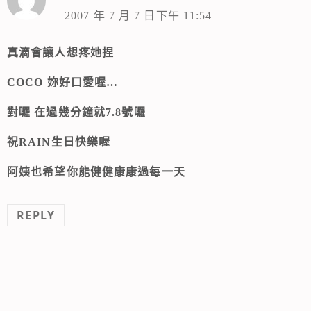
2007 年 7 月 7 日下午 11:54
真滴會讓人想疼她捏
COCO 妳好口愛喔…
對囉 在過幾分鐘就7.8號囉
祝RAIN生日快樂喔
阿姨也希望你能健健康康過每一天
REPLY