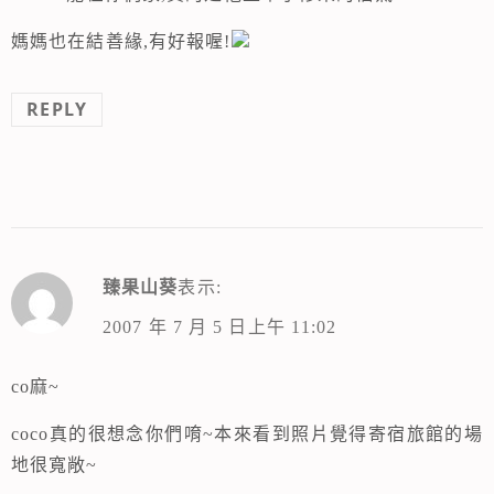
媽媽也在結善緣,有好報喔!
REPLY
臻果山葵
表示:
2007 年 7 月 5 日上午 11:02
co麻~
coco真的很想念你們唷~本來看到照片覺得寄宿旅館的場
地很寬敞~