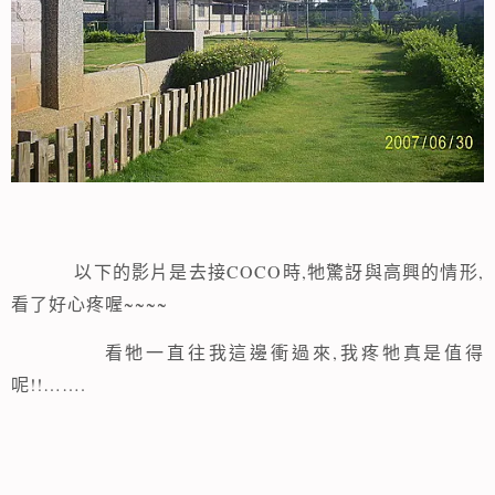
COCO
,
,
以下的影片是去接
時
牠驚訝與高興的情形
~~~~
看了好心疼喔
看牠一直往我這邊衝過來,我疼牠真是值得
呢!!…….