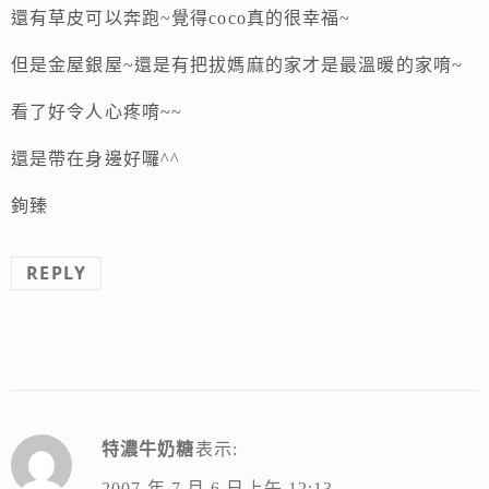
還有草皮可以奔跑~覺得coco真的很幸福~
但是金屋銀屋~還是有把拔媽麻的家才是最溫暖的家唷~
看了好令人心疼唷~~
還是帶在身邊好囉^^
銁臻
REPLY
特濃牛奶糖
表示:
2007 年 7 月 6 日上午 12:13