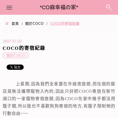
menu
*CO麻幸福の家*
首頁
關於COCO
COCO的寄宿紀錄
/
/
2007.07.03
COCO的寄宿紀錄
關於COCO
上星期
,
因為我們全家要在外過夜旅遊
,
而住宿的飯
店是無法攜帶寵物入內的
,
因此只好把
COCO
寄放在新竹
湖口的一家寵物寄宿旅館
,
因為
COCO
在家中幾乎都沒用
籠子關
,
所以我也不喜歡狗狗寄宿的地方,有籠子
限制牠的
行動自由~~~