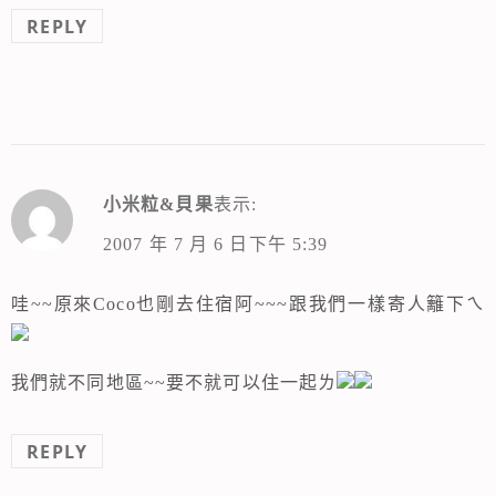
REPLY
小米粒&貝果
表示:
2007 年 7 月 6 日下午 5:39
哇~~原來Coco也剛去住宿阿~~~跟我們一樣寄人籬下ㄟ
我們就不同地區~~要不就可以住一起ㄌ
REPLY