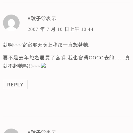
♥玟子♡
表示:
2007 年 7 月 10 日上午 10:44
對啊~~~寄宿那天晚上我都一直想著牠,
要不是去年旅遊展買了套劵,我也會帶COCO去的……真
對不起牠呢!!~~~
REPLY
♥玟子♡
表示: