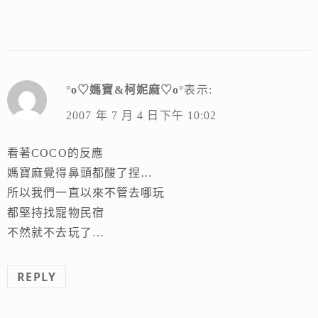
°o♡媽寶&柯妮麻♡o°
表示:
2007 年 7 月 4 日下午 10:02
看著COCO的反應
媽寶麻覺得鼻頭都酸了捏…
所以我們一直以來不管去哪玩
都堅持找寵物民宿
不然就不去玩了…
REPLY