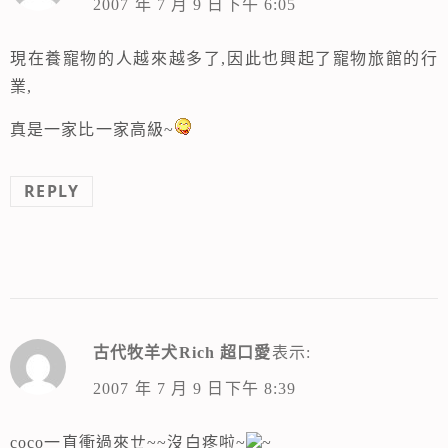
2007 年 7 月 9 日下午 6:05
現在養寵物的人越來越多了,因此也興起了寵物旅館的行
業,
真是一家比一家高級~
REPLY
古代牧羊犬Rich 超口愛
表示:
2007 年 7 月 9 日下午 8:39
coco一直衝過來ㄝ~~沒白疼啦~
~