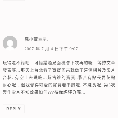
屁小萱
表示:
2007 年 7 月 4 日下午 9:07
玩得還不錯吧…可惜錯過見面機會下次再約囉…等妳文章
發表囉…那天上台北看了寶寶回來就做了這個相片及影片
合輯..有空上去瞧瞧…超古錐的寶寶..影片有點長要花點
耐心喔…但我覺得可愛的寶寶看不膩啦..不嫌長喔..第3次
製作影片不知效果如何???待你評評分囉…
REPLY