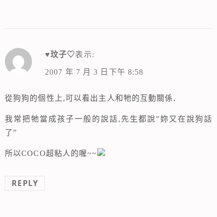
♥玟子♡
表示:
2007 年 7 月 3 日下午 8:58
從狗狗的個性上,可以看出主人和牠的互動關係,
我常把牠當成孩子一般的說話,先生都說”妳又在說狗話
了”
所以COCO超粘人的喔~~
REPLY