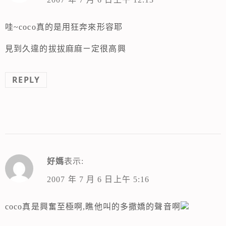
哇~coco真的是用狂奔來形容耶
見到久違的拔拔麻麻ㄧ定很高興
REPLY
好媽
表示:
2007 年 7 月 6 日上午 5:16
coco真是興奮至極啊,瞧他叫的多撒嬌的聲音啊