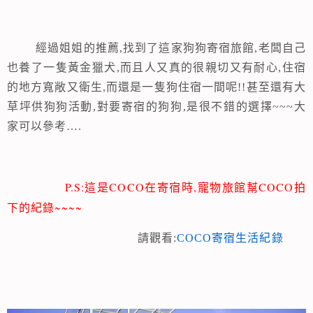
經過姐姐的推薦
,
找到了這家狗狗寄宿旅館
,
老闆自己
也養了一隻黃金獵犬
,
而且人又真的很親切又有耐心
,
住宿
的地方寬敞又衛生
,而還是一隻狗住宿一間呢!!
甚至還有大
草坪供狗狗活動
,
對要寄宿的狗狗
,
是很不錯的選擇
~~~大
家可以參考….
P.S:
COCO在
,
COCO
這是
寄宿時
寵物旅館幫
拍
~~~~
下的紀錄
請觀看:
COCO寄宿生活紀錄