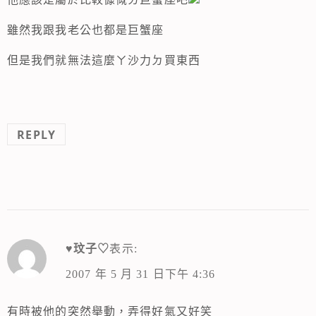
雖然我跟我老公也都是巨蟹座
但是我們就無法這麼ㄚ沙力ㄉ買東西
REPLY
♥玟子♡
表示:
2007 年 5 月 31 日下午 4:36
有時被他的突然舉動，弄得好氣又好笑