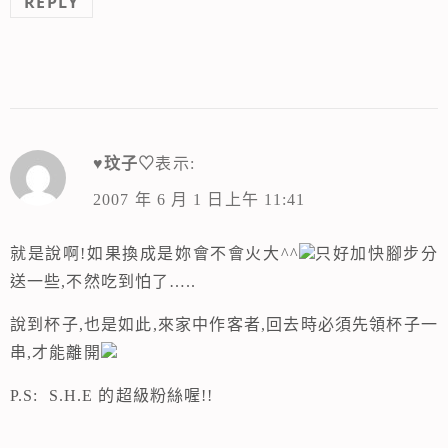
REPLY
♥玟子♡
表示:
2007 年 6 月 1 日上午 11:41
就是說啊!如果換成是妳會不會火大^^
只好加快腳步分
送一些,不然吃到怕了…..
說到杯子,也是如此,來家中作客者,回去時必須先領杯子一
串,才能離開
P.S: S.H.E 的超級粉絲喔!!