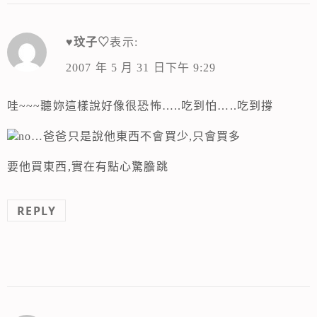
♥玟子♡
表示:
2007 年 5 月 31 日下午 9:29
哇~~~聽妳這樣說好像很恐怖…..吃到怕…..吃到撐
no…爸爸只是說他東西不會買少,只會買多
要他買東西,實在有點心驚膽跳
REPLY