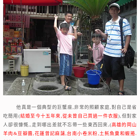
他真是一個典型的巨蟹座
,
非常的照顧家庭
,
對自己是省
吃簡用
(
結婚至今十
五年來
,
從未曾自己買過一件衣服
),
但對家
人卻很慷慨,
,
走到哪出差就不忘帶一些東西回來
,(
高雄的岡山
羊肉&豆瓣醬,花蓮曾記麻藷,台南小卷米粉,土魠魚羹和蝦捲.