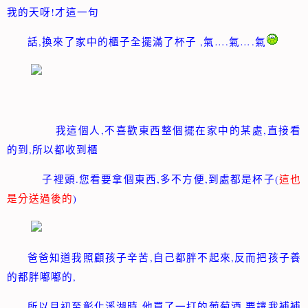
!
我的天呀
才這一句
,
,
….
….
話
換來了家中的櫃子全擺滿了杯子
氣
氣
氣
,
,
我這個人
不喜歡東西整個擺在家中的某處
直接看
,
的到
所以都收到櫃
.
,
,
(
子裡頭
您看要拿個東西
多不方便
到處都是杯子
這也
)
是分送過後的
,
,
爸爸知道我照顧孩子辛苦
自己都胖不起來
反而把孩子養
,
的都胖嘟嘟的
,
,
所以月初至彰化溪湖時
他買了一打的葡萄酒
要讓我補補