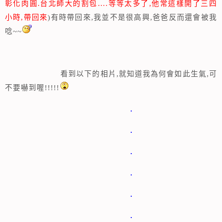
彰化肉
圓.台北師大的割包….等等太多了,他常這樣開了三四
小時,帶回來
)
有時帶回來
,
我並不是很高興
,
爸爸反而還會被我
唸
~~
看到以下的相片
,就知道我為何會如此生氣,
可
不要嚇到喔
!!!!!
.
.
.
.
.
.