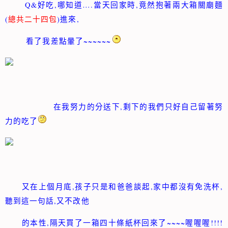
Q&
,
….
,
好吃
哪知道
當天回家時
竟然抱著兩大箱關廟麵
(
)
,
總共二十四包
進來
~~~~~~
看了我差
點暈了
,
在我努力的分送下
剩下的我們只好自己留著努
力的吃了
,
,
,
又在
上個月底
孩子只是和爸爸談起
家中都沒有免洗杯
,
聽到這一句話
又不改他
,
~~~~
!!!!
的本性
隔天買了一箱四十條紙杯回來了
喔喔喔