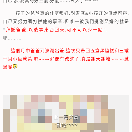
自己剖
.,
我真的好生氣
.
好氣
…….
火大了
~~~~~
,
&
,
孩子的爸爸真的什麼都好
對家庭
小孩好的無話可挑
.
自己又努力著打拼他的事業
但唯一被我們挑剔又嫌的就是
“
“.
拜託爸爸,以後拿東西回來,可不可以少一點
………
耶
,
這個月中爸爸到澎湖出差
這次只帶回五盒黑糖糕和三罐
,
~~~~
干貝小魚乾醬
喔
好像有改進了,真是謝天謝地~~~~~感
恩囉
相連文章
上一篇文章
"耐咬"???