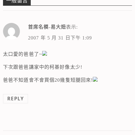
一般留言
首席名模-易大妞
表示:
2007 年 5 月 31 日下午 1:09
太口愛的爸爸了~
下次跟爸爸講家中的柯基好像太少!
爸爸不知道會不會買個20幾隻短腿回來!
REPLY