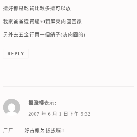
還好都是乾貨比較多還可以放
我家爸爸還買過50顆屏東肉圓回家
另外去五金行買一個鍋子(裝肉圓的)
REPLY
楓澄櫻
表示:
2007 年 6 月 1 日下午 5:32
ㄏㄏ 好古錐ㄉ拔拔喔!!