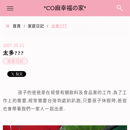
menu
*CO麻幸福の家*
首頁
家庭日記
太多???
/
/
2007.05.31
太多???
家庭日記
孩子的爸爸是在經營有關飲料及食品業的工作
,
為了工
作上的需要
,經
常需要台灣到處趴趴跑,只要孩子休假時,爸拔
也會帶著我們一家人一起出差.