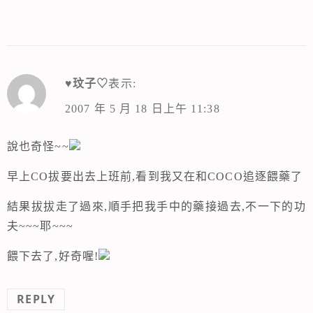
♥玟子♡
表示:
2007 年 5 月 18 日上午 11:38
說也奇怪~~
早上CO拔要出去上班前,看到我又在和COCO追逐餵藥了
結果拔拔走了過來,順手把我手中的藥接過去,不一下的功
夫~~~耶~~~
餵下去了,好奇喔!
REPLY