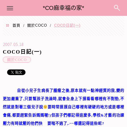
menu
*CO麻幸福の家*
首頁
關於COCO
COCO日記(一)
/
/
2007.05.18
COCO日記(一)
關於COCO
自從小兒子生病長了腫瘤之後
,
原本就有一點神經質的我
,
變的
更加嚴重了
,
只要幫孩子洗澡時
,
就會全身上下摸看看哪裡有不對勁
,
不
然就是對著三個兒子說
要時常摸摸自己哪裡有硬硬的地方或是哪裡
會痛
,
都要趕緊告訴媽媽喔
!)
但孩子們哪記得這麼多
,
學校
&
才藝的功課
壓力有時就壓的他們快 要喘不過了
,.~~
哪還記得這些呢
?