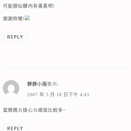
可能類似體內有毒素吧!
謝謝妳喔!
REPLY
靜靜小雨
表示:
2007 年 5 月 18 日下午 4:43
當媽媽ㄉ操心ㄉ總是比較多~
REPLY