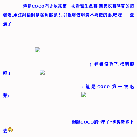
這是
COCO
有史以來第一次看醫生拿藥
,
回家吃藥時真的超
難灌
,
用注射筒射到嘴角都是
,
只好幫牠做牠最不喜歡的事
,
嘿嘿
~~~
洗
澡了
(
這邊沒毛了
,
很明顯
吧
!)
(
這是
COCO
第一次吃
藥
)
COCO
“
“
但願
的
疔子
也趕緊消下
去