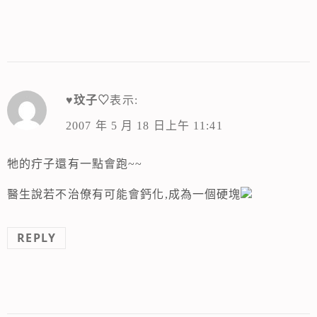
♥玟子♡
表示:
2007 年 5 月 18 日上午 11:41
牠的疔子還有一點會跑~~
醫生說若不治僚有可能會鈣化,成為一個硬塊
REPLY