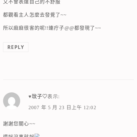
又不會表達自己的不舒服
都觀看主人怎麼去發覺了~~
所以麻麻很害的呢!!連疔子@@都發現了~~
REPLY
♥玟子♡
表示:
2007 年 5 月 23 日上午 12:02
謝謝您關心~~
還好沒事就好