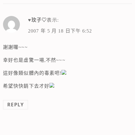
♥玟子♡
表示:
2007 年 5 月 18 日下午 6:52
謝謝囉~~~
幸好也是虛驚一場,不然~~~
這好像類似體內的毒素吧!
希望快快銷下去才好
REPLY