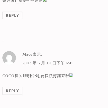
還好沒什麼是~~~謝謝
REPLY
Maco
表示:
2007 年 5 月 19 日下午 6:45
COCO長ㄉ聰明伶俐,要快快好起來喔
REPLY