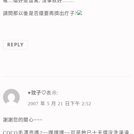
喔…還好是虛驚, 沒事就好…….
請問那以後是否還要再擠出疔子?
REPLY
♥玟子♡
表示:
2007 年 5 月 21 日下午 2:52
謝謝您的關心~~~
COCO毛漂亮嗎?~~嘿嘿嘿~~可是牠已十天還沒洗澡澡,