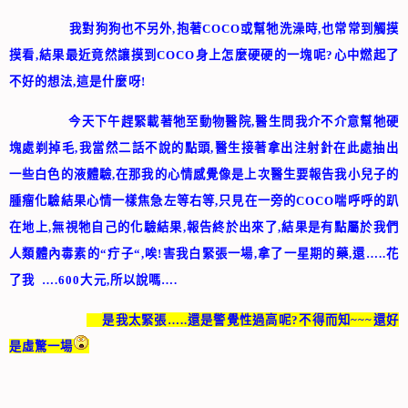
我對狗狗也不另外
,
抱著
COCO
或幫牠洗澡時
,
也常常到觸摸
摸看
,
結果最近竟然讓摸到
COCO
身上怎麼硬硬的一塊呢
?
心中燃起了
不好的想法
,
這是什麼呀
!
今天下午趕緊載著牠至動物醫院
,
醫生問我介不介意幫牠硬
塊處剃掉毛
,
我當然二話不說的點頭
,
醫生接著拿出注射針在此處抽出
一些白色的液體驗
,
在那我的心情感覺像是上次醫生要報告我小兒子的
腫瘤化驗結果心情一樣焦急左等右等
,
只見在一旁的
COCO
喘呼呼的趴
在地上
,
無視牠自己的化驗結果
,
報告終於出來了
,
結果是有點屬於我們
人類體內毒素的
“
疔子
“,
唉
!
害我白緊張一場
,
拿了一星期的藥
,
還
…..
花
了我
….600
大元
,
所以說嗎…
.
是我太緊張
…..
還是警覺性過高呢
?
不得而知
~~~還好
是虛驚一場