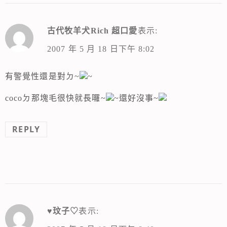
古代牧羊犬Rich 超口愛
表示:
2007 年 5 月 18 日下午 8:02
有警覺性還是對ㄉ~
~
cocoㄉ那塊毛很快就長囉~
~還好沒事~
REPLY
♥玟子♡
表示: