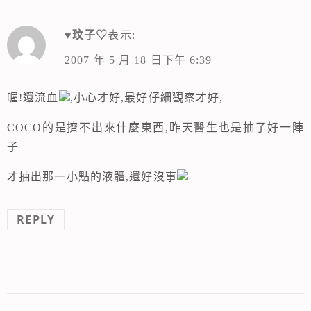
♥玟子♡
表示:
2007 年 5 月 18 日下午 6:39
喔!還流血
,小心才好,最好仔細觀察才好,
COCO的是擠不出來什麼東西,昨天醫生也是抽了好一陣
子
才抽出那一小點的液體,還好沒事
REPLY