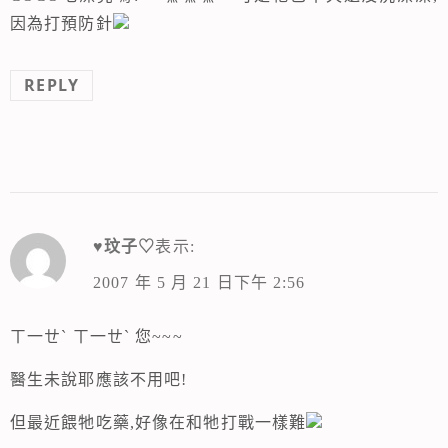
因為打預防針
REPLY
♥玟子♡
表示:
2007 年 5 月 21 日下午 2:56
ㄒ一ㄝˋ ㄒ一ㄝˋ 您~~~
醫生未說耶應該不用吧!
但最近餵牠吃藥,好像在和牠打戰一樣難