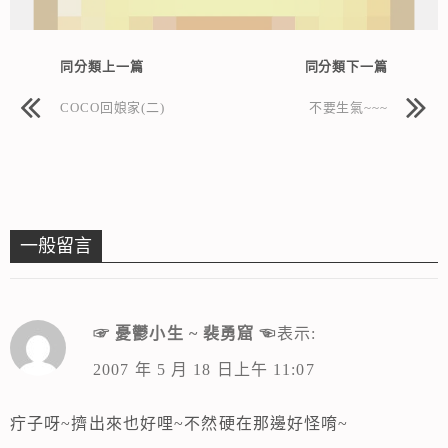
同分類上一篇
同分類下一篇
COCO回娘家(二)
不要生氣~~~
一般留言
☞ 憂鬱小生 ~ 裴勇窟 ☜
表示:
2007 年 5 月 18 日上午 11:07
疔子呀~擠出來也好哩~不然硬在那邊好怪唷~