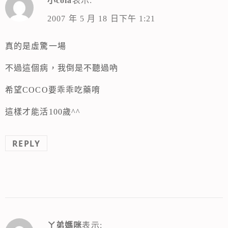
小cola
表示:
2007 年 5 月 18 日下午 1:21
真的是虛驚一場
不過這個病，我倒是不聽過吶
希望COCO要乖乖吃藥唷
這樣才能活100歲^^
REPLY
ㄚ弟媽咪
表示: