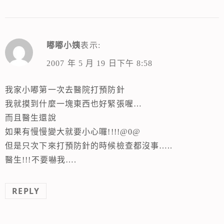
嘟嘟小姨
表示:
2007 年 5 月 19 日下午 8:58
我家小嘟第一次去醫院打預防針
我就摸到什麼一塊東西也好緊張喔…
而且醫生還說
如果有慢慢變大就要小心囉!!!!@0@
但是只次下來打預防針的時候檢查都沒事…..
醫生!!!不要嚇我….
REPLY