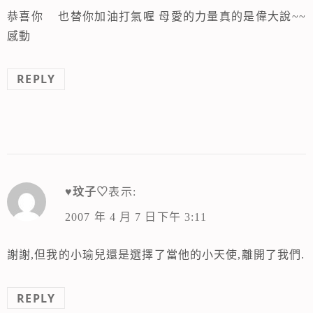
恭喜你 也替你加油打氣喔 母愛的力量真的是偉大說~~
感動
REPLY
♥玟子♡
表示:
2007 年 4 月 7 日下午 3:11
謝謝,但我的小瑜兒還是選擇了當他的小天使,離開了我們.
REPLY