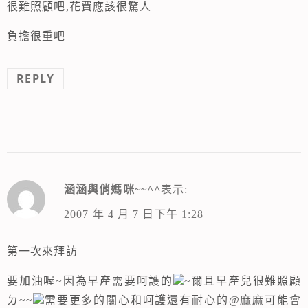
很難照顧吧,花費應該很驚人
負擔很重吧
REPLY
涵涵與俏媽咪~~^^
表示:
2007 年 4 月 7 日下午 1:28
第一次來拜訪
要加油喔~因為早產需要呵護的
~爾且早產兒很難照顧
ㄉ~~
需要更多的關心和呵護還有耐心的@麻麻可能會