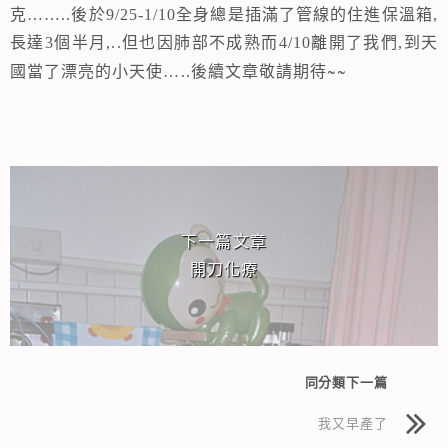
克
……..
後於
9/25-1/10
全身總是插滿了管線的住進保溫箱
,
長達
3
個半月
,..
但也因肺部不成熟而
4/10
離開了我們
,
到天
~~
國當了漂亮的小天使
…..
後續文章敬請期待
相連文章
下一篇文章
開刀化療
同分類下一篇
我又早產了