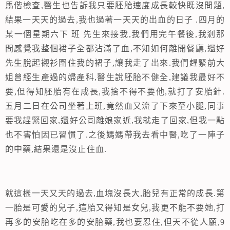
馬偕檢查
,
醫生也告訴我只要胚胎速度成長較快既沒問題
,
結果一天天的過去
,
我也過著一天天的出血的日子
.
四月的
某一個星期六下 班 先生來接我
,
我們用完午餐後
,
我剎那
間感覺我整個裙子全都沾滿了血
,
不知如何離開餐廳
,
還好
先生脫起襯衫圍住我的裙子
,
讓我走了出來
.
我們趕緊前大
姐曾經生產過的婦產科
,
醫生說胚胎不健全
,
建議我最好不
要
,
但得知胚胎有在成長
,
我捨不得不要他
,
就打了安胎針
.
五月二日
在公司坐著上班
,
竟然血又流了下來至小腿
,
同事
要我趕緊回家
,
還好公司離娘家近
,
我就走了回家
,
但我一點
也不害怕因已習慣了
.
之後媽媽帶我去看中醫
,
吃了一陣子
的中藥
,
結果還是沒止住血
.
就這樣一天又天的過去
,
血塊沒長大
,
胎兒有正常的成長
.
第
一胎是可愛的兒子
,
這胎又得知是女兒
,
我更不能不要她
,
打
再多的安胎吃在多的安胎藥
,
我也要忍住
,
但天不從人願
,9