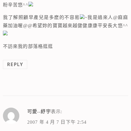
粉辛苦悠^^
我了解照顧早產兒是多麽的不容易
~我是過來人@麻麻
藥加油喔@@希望妳的寶寶越來越健健康康平安長大悠^^
不訪來我的部落格逛逛
REPLY
可愛--紓宇
表示:
2007 年 4 月 7 日下午 2:54