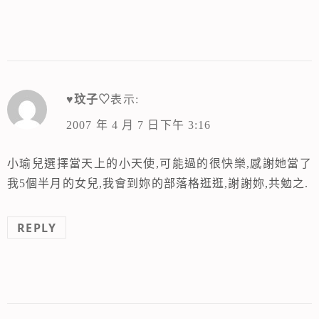
♥玟子♡
表示:
2007 年 4 月 7 日下午 3:16
小瑜兒選擇當天上的小天使,可能過的很快樂,感謝她當了
我5個半月的女兒,我會到妳的部落格逛逛,謝謝妳,共勉之.
REPLY