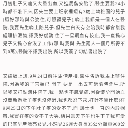
月初肚子又痛又大量出血
,
又進馬偕安胎了
,
醫生要我
24
小
時都不准下床
,
因先生要上班家裡還有
3
歲上幼稚園的兒子
(
還好那時與公婆住
,
可照顧兒子
),
晚上我都是一個人在醫
院
,
我要先生晚上陪兒子
.
但先生白天有空陪我時都會幫我
處理排泄物
,
讓我好感動
.
住了一星期血有較止
,
我一直擔心
兒子又擔心會沒了工作
(
那 時我與 先生兩人一個月所得不
到
6
萬
),
醫院不讓我出院
,
所以我簽了切結書出院了
.
又繼續上班
,
9
月
24
日
前往馬偕產檢
,
醫生告訴我馬上辦住
院
,
因為我的子宮頸已
開了
,
要是一出去可能隨時會生
,
所
以我又打點滴住院了
.
我一點也不感覺痛
,
因從懷孕開始血
沒間斷過肚子疼也沒停過
,
我也都忍下來
,
打針不算什麼
!
在
9
月
25
日
的下午肚子疼的受不了
,
而
護士也一直的內診觀
察
,
我實在疼的受不了大哭
,
結果當天下午也生下了我可愛
的巴掌早產漂亮女兒
,
小瑜兒
26
週大身長
35
公分
體重
900
公