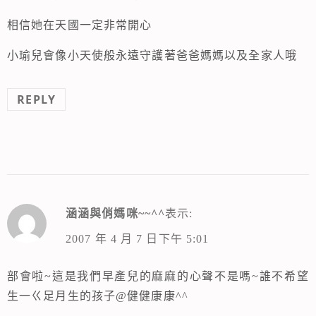
相信她在天國一定非常開心
小瑜兒會像小天使般永遠守護著爸爸媽媽以及全家人哦
REPLY
涵涵與俏媽咪~~^^
表示:
2007 年 4 月 7 日下午 5:01
部會啦~這是我們早產兒的麻麻的心聲不是嗎~誰不希望
生一ㄍ足月生的孩子@健健康康^^