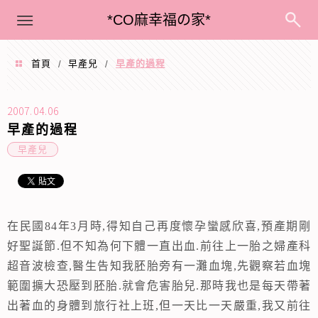
menu
*CO麻幸福の家*
首頁
早產兒
早產的過程
/
/
2007.04.06
早產的過程
早產兒
在民國
84
年
3
月時
,
得知自己再度懷孕蠻感欣喜
,
預產期剛
好聖誕節
.
但不知為何下體一直出血
.
前往上一胎之婦產科
超音波檢查
,
醫生告知我胚胎旁有一灘血塊
,
先觀察若血塊
範圍擴大恐壓到胚胎
.
就會危害胎兒
.
那時我也是每天帶著
出著血的身體到旅行社上班
,
但一天比一天嚴重
,
我又前往