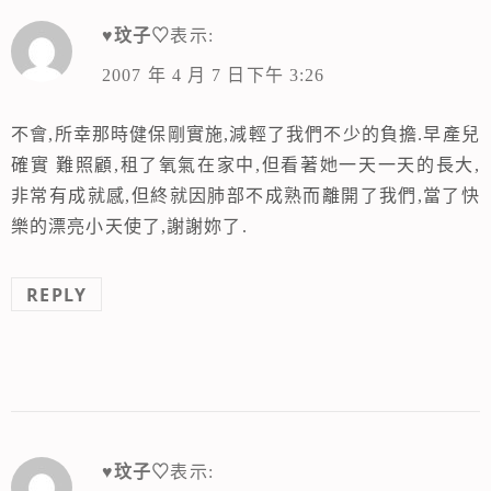
♥玟子♡
表示:
2007 年 4 月 7 日下午 3:26
不會,所幸那時健保剛實施,減輕了我們不少的負擔.早產兒
確實 難照顧,租了氧氣在家中,但看著她一天一天的長大,
非常有成就感,但終就因肺部不成熟而離開了我們,當了快
樂的漂亮小天使了,謝謝妳了.
REPLY
♥玟子♡
表示: