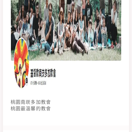
桃園南崁多加教會
桃園最溫馨的教會