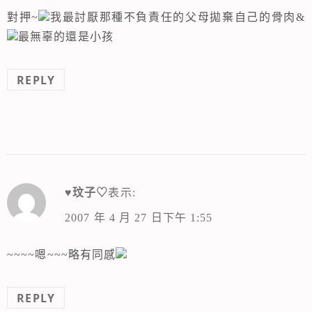
對押~
我最討厭那種不負責任的父母拋棄自己的骨肉&
最無辜的還是小孩
REPLY
♥玟子♡
表示:
2007 年 4 月 27 日下午 1:55
~~~~嗯~~~略有同感
REPLY