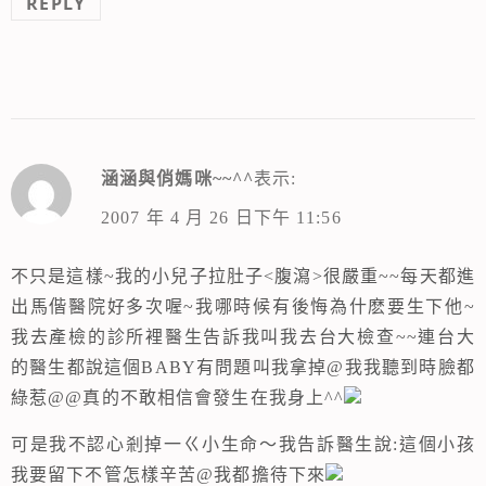
REPLY
涵涵與俏媽咪~~^^
表示:
2007 年 4 月 26 日下午 11:56
不只是這樣~我的小兒子拉肚子<腹瀉>很嚴重~~每天都進
出馬偕醫院好多次喔~我哪時候有後悔為什麽要生下他~
我去產檢的診所裡醫生告訴我叫我去台大檢查~~連台大
的醫生都說這個BABY有問題叫我拿掉@我我聽到時臉都
綠惹@@真的不敢相信會發生在我身上^^
可是我不認心剎掉一ㄍ小生命～我告訴醫生說:這個小孩
我要留下不管怎樣辛苦@我都擔待下來