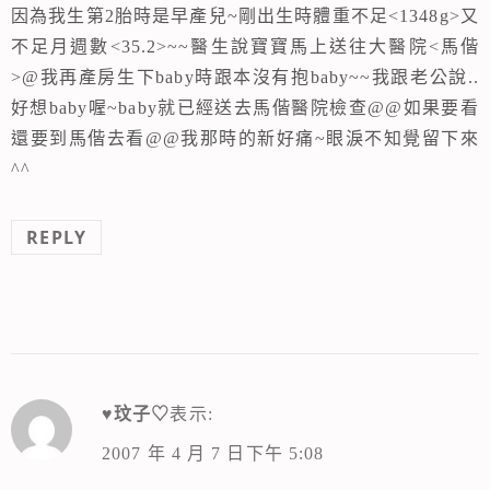
因為我生第2胎時是早產兒~剛出生時體重不足<1348g>又
不足月週數<35.2>~~醫生說寶寶馬上送往大醫院<馬偕
>@我再產房生下baby時跟本沒有抱baby~~我跟老公說..
好想baby喔~baby就已經送去馬偕醫院檢查@@如果要看
還要到馬偕去看@@我那時的新好痛~眼淚不知覺留下來
^^
REPLY
♥玟子♡
表示:
2007 年 4 月 7 日下午 5:08