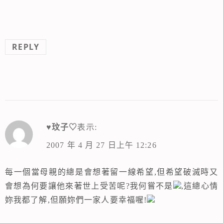
REPLY
♥玟子♡
表示:
2007 年 4 月 27 日上午 12:26
每一個當母親的總是會想著留一線希望,但希望破滅時又
會想為何要讓他來著世上受苦呢?我何嘗不是
,這總心情
妳我都了解,但願妳們一家人要幸福喔!