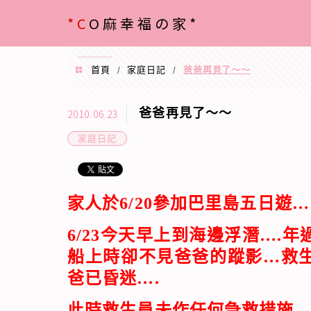
menu
*C
O麻幸福の家*
首頁
家庭日記
爸爸再見了～～
/
/
爸爸再見了～～
2010.06.23
家庭日記
家人於6/20參加巴里島五日遊…
6/23今天早上到海邊浮潛….
船上時卻不見爸爸的蹤影…救生
爸已昏迷….
此時救生員未作任何急救措施…