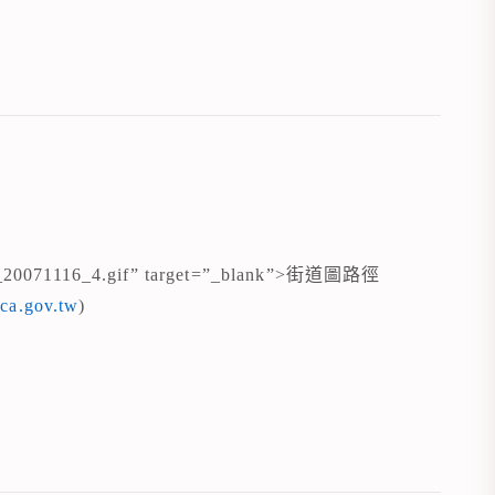
p_20071116_4.gif” target=”_blank”>街道圖路徑
ca.gov.tw
)