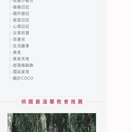
保健小秘方
倫倫日記
國外遊記
家庭日記
心情日記
文章欣賞
早產兒
生活趣事
美食
美食天地
部落格裝飾
閒話家常
關於COCO
桃園最溫馨教會推薦