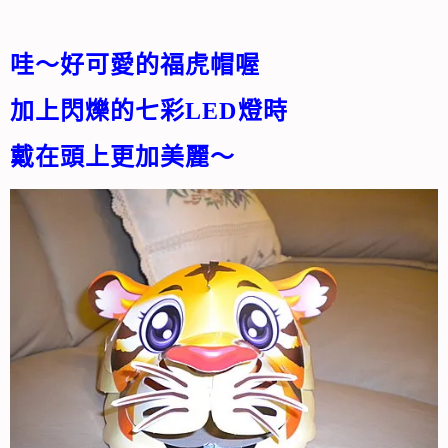
哇～好可愛的福虎帽喔
加上閃爍的七彩LED燈時
戴在頭上更加美麗～