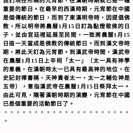
我們現在所稱的元宵節，在漢朝時期就已是一種
重要的節日。在最早的西漢時期，元宵節在中國
是個傳統的節日，而到了東漢明帝時，因提倡佛
教，所以明帝將農曆
1
月
15
日訂為點燈敬佛的日
子，並由宮廷裡延展至民間，一致將農曆
1
月
15
日這一天當成是佛教的傳統節日。而到漢文帝時
期，將此天訂為元宵節。到漢武帝時間，漢武帝
在農曆
1
月
15
日上辛祠「太一」（太一具有神學
的意義，在漢朝時太一已具有最高神的地位，在
史記封禪書稱，天神貴者太一，太一之輔佐神是
五帝），意指漢武帝在農曆
1
月
15
日祭拜太一。
由此可見，隨著漢朝時期的演變，元宵節在中國
已是個重要的活動節日了。
。。。。。。。。。。。。。。。。。。。。。
。