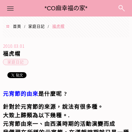
menu
*CO麻幸福の家*
首頁
家庭日記
福虎帽
/
/
2010.03.01
福虎帽
家庭日記
元宵節的由來
是什麼呢
?
針對於元宵節的來源，說法有很多種。
大致上歸類為以下幾種。
.
元宵節由來一、由西漢時期的活動演變而成