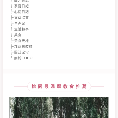
國外遊記
家庭日記
心情日記
文章欣賞
早產兒
生活趣事
美食
美食天地
部落格裝飾
閒話家常
關於COCO
桃園最溫馨教會推薦