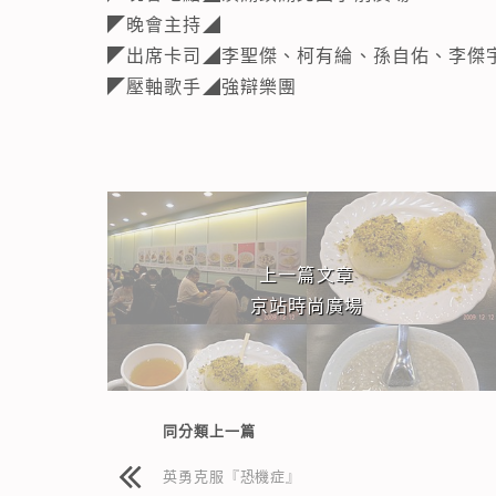
◤晚會主持◢
◤出席卡司◢李聖傑、柯有綸、孫自佑、李傑
◤壓軸歌手◢強辯樂團
相連文章
上一篇文章
京站時尚廣場
同分類上一篇
英勇克服『恐機症』