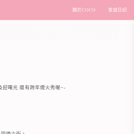
關於COCO
家庭日記
及迎曙光 還有跨年煙火秀喔~-
同德六街 )