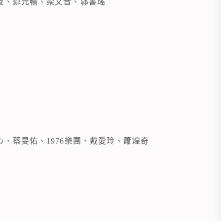
凌、鄭元暢、梁文音、郭書瑤
、蔡旻佑、1976樂團、戴愛玲、蕭煌奇