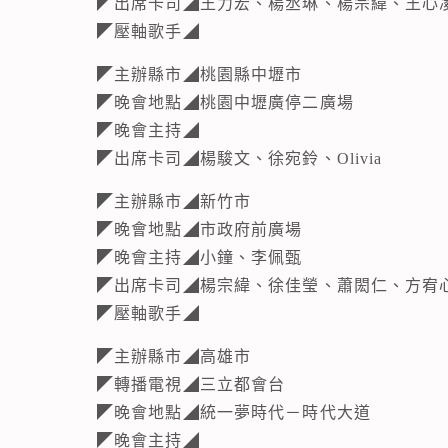
◤出席卡司◢王力宏、楊丞琳、楊宗緯、王心
◤壓軸歌手◢
◤主辦縣市◢桃園縣中壢市
◤晚會地點◢桃園中壢廣停二廣場
◤晚會主持◢
◤出席卡司◢楊駿文、徐宛鈴、Olivia
◤主辦縣市◢新竹市
◤晚會地點◢市政府前廣場
◤晚會主持◢小鐘、李佩甄
◤出席卡司◢楊宗緯、徐佳瑩、蕭閎仁、方宥心
◤壓軸歌手◢
◤主辦縣市◢高雄市
◤轉播電視◢三立都會台
◤晚會地點◢統一夢時代－時代大道
◤晚會主持◢