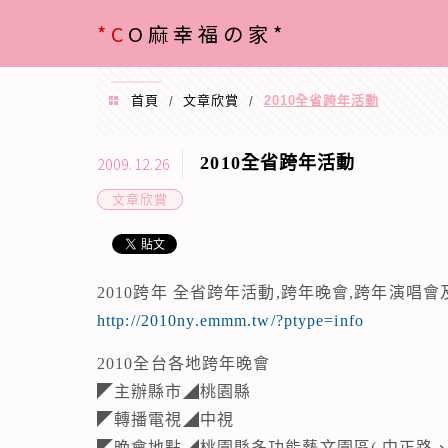
menu
*C
O麻幸福の家*
首頁
文章欣賞
2010全省跨年活動
/
/
2010全省跨年活動
2009.12.26
文章欣賞
2010跨年 全省跨年活動,跨年晚會,跨年演唱會
http://2010ny.emmm.tw/?ptype=info
2010全台各地跨年晚會
◤主辦縣市◢桃園縣
◤轉播電視◢中視
◤晚會地點◢桃園縣多功能藝文園區( 中正路、