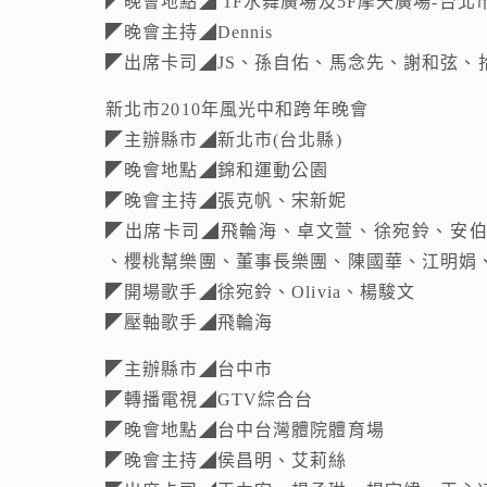
◤晚會地點◢ 1F水舞廣場及5F摩天廣場-台北
◤晚會主持◢Dennis
◤出席卡司◢JS、孫自佑、馬念先、謝和弦、
新北市2010年風光中和跨年晚會
◤主辦縣市◢新北市(台北縣)
◤晚會地點◢錦和運動公園
◤晚會主持◢張克帆、宋新妮
◤出席卡司◢飛輪海、卓文萱、徐宛鈴、安伯政
、櫻桃幫樂團、董事長樂團、陳國華、江明娟
◤開場歌手◢徐宛鈴、Olivia、楊駿文
◤壓軸歌手◢飛輪海
◤主辦縣市◢台中市
◤轉播電視◢GTV綜合台
◤晚會地點◢台中台灣體院體育場
◤晚會主持◢侯昌明、艾莉絲