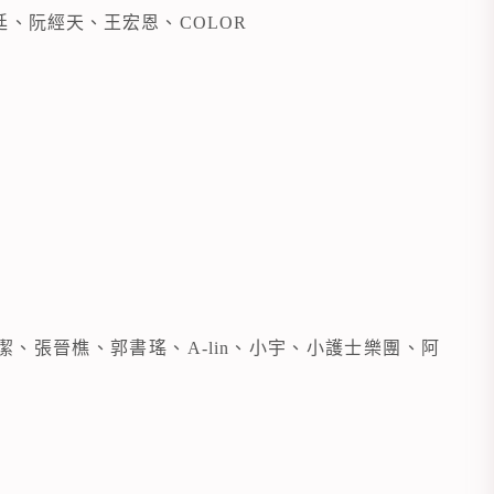
、阮經天、王宏恩、COLOR
、張晉樵、郭書瑤、A-lin、小宇、小護士樂團、阿