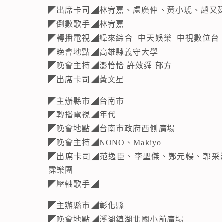
◤出席卡司◢林宥嘉、盧廣仲、黃小琥、趙又廷
◤倒數歌手◢林宥嘉
◤轉播電視◢緯來綜合+中天娛樂+中視數位台
◤晚會地點◢高雄縣義守大學
◤晚會主持◢澎恰恰 許效舜 郁方
◤出席卡司◢黃文星
◤主辦縣市◢台南市
◤轉播電視◢年代
◤晚會地點◢台南市政府西側廣場
◤晚會主持◢NONO、Makiyo
◤出席卡司◢范逸臣、李聖傑、鄭元暢、郭采潔
霈樂團
◤壓軸歌手◢
◤主辦縣市◢彰化縣
◤晚會地點◢溪湖鎮湖北國小前廣場