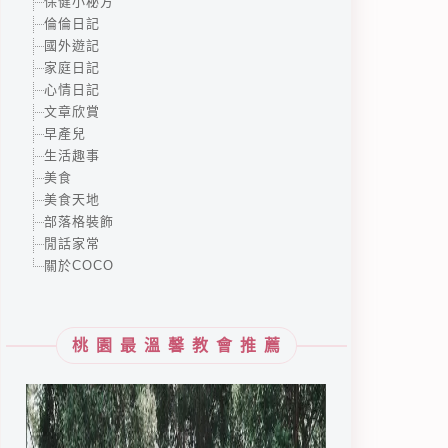
保健小秘方
倫倫日記
國外遊記
家庭日記
心情日記
文章欣賞
早產兒
生活趣事
美食
美食天地
部落格裝飾
閒話家常
關於COCO
桃園最溫馨教會推薦