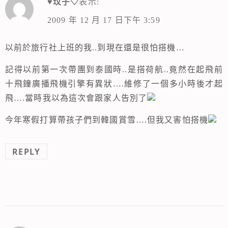
♥玟子♡
表示:
2009 年 12 月 17 日下午 3:59
以前於旅行社上班的我..到現在還是很怕搭機…
記得以前第一次帶團到泰國時..是搭荷航..竟然在起飛前
十飛鐘廣播飛機引擎有異狀….維修了一個多小時後才起
飛….當時我以為這次會跟家人告別了
今年寒假打算帶孩子們到韓國賞雪….但我又害怕搭機
REPLY