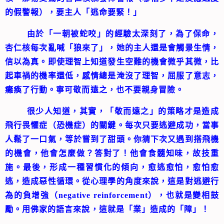
的假警報），要主人「逃命要緊！」
由於「一朝被蛇咬」的經驗太深刻了，為了保命，
杏仁核每次亂喊「狼來了」，她的主人還是會觸景生情，
信以為真。即使理智上知道發生空難的機會微乎其微，比
起車禍的機率還低，感情總是淹沒了理智，屈服了意志，
癱瘓了行動。寧可敬而遠之，也不要親身冒險。
很少人知道，其實，「敬而遠之」的策略才是造成
飛行畏懼症（恐機症）的關鍵。每次只要逃避成功，當事
人鬆了一口氣，等於嘗到了甜頭。你猜下次又遇到搭飛機
的機會，他會怎麼做？答對了！他會食髓知味，故技重
施。最後，形成一種習慣化的傾向，愈逃愈怕，愈怕愈
逃，造成惡性循環。從心理學的角度來說，這是對逃避行
為的負增強（negative reinforcement），也就是變相鼓
勵。用佛家的語言來說，這就是「業」造成的「障」！