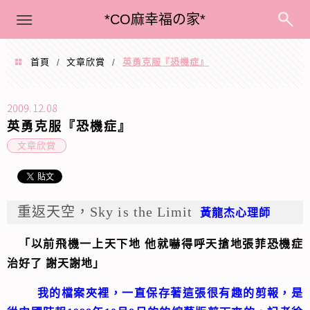
menu
*CO麻幸福の家*
首頁
文章欣賞
英勇克服『恐機症』
/
/
2009.12.08
英勇克服『恐機症』
文章欣賞
重返天空，Sky is the Limit
黃龍杰心理師
「以前飛機一上天下地 他就嚇得呼天搶地張菲恐機症
治好了 謝天謝地」
我的檔案夾裡，一直保存著這張很有趣的剪報，是