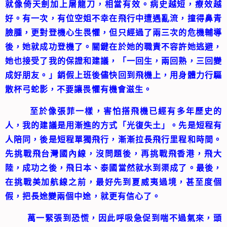
就像倚天劍加上屠龍刀，相當有效。病史越短，療效越
好。有一次，有位空姐不幸在飛行中遭遇亂流，撞得鼻青
臉腫，更對登機心生畏懼，但只經過了兩三次的危機輔導
後，她就成功登機了。關鍵在於她的職責不容許她逃避，
她也接受了我的保證和建議，「一回生，兩回熟，三回變
成好朋友。」銷假上班後儘快回到飛機上，用身體力行驅
散杯弓蛇影，不要讓畏懼有機會滋生。
至於像張菲一樣，害怕搭飛機已經有多年歷史的
人，我的建議是用漸進的方式「光復失土」。先是短程有
人陪同，後是短程單獨飛行，漸漸拉長飛行里程和時間。
先挑戰飛台灣國內線，沒問題後，再挑戰飛香港，飛大
陸，成功之後，飛日本、泰國當然就水到渠成了。最後，
在挑戰美加航線之前，最好先到夏威夷過境，甚至度個
假，把長途變兩個中途，就更有信心了。
萬一緊張到恐慌，因此呼吸急促到喘不過氣來，頭