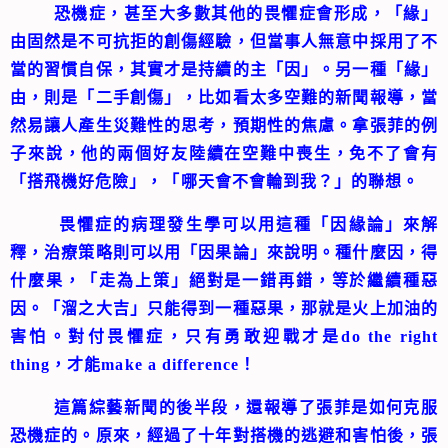
恐機症，甚至大多數其他的畏懼症會形成，「緣」
由固然是不可抗拒的創傷經驗，但當事人無意中採用了不
當的習慣自保，其實才是持續的主「因」。另一種「緣」
由，則是「二手創傷」，比如看太多空難的新聞報導，當
然易讓人產生災難性的思考，預期性的焦慮。拿張菲的例
子來說，他的兩個好友陸續在空難中喪生，免不了會有
「搭飛機好危險」，「哪天會不會輪到我？」的聯想。
畏懼症的病理發生學可以用這種「因緣論」來解
釋，治療策略則可以用「因果論」來說明。種什麼因，得
什麼果，「走為上策」絕對是一錯再錯，等於繼續種惡
因。「溜之大吉」只能得到一種惡果，那就是火上加油的
害怕。對付畏懼症，只有勇敢迎戰才是do the right
thing，才能make a difference！
這篇綜藝新聞的後半段，還報導了張菲是如何克服
恐機症的。原來，經過了十年對搭機的逃避和害怕後，張