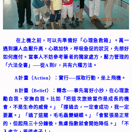
在上機之前，可以先準備好「心理急救箱」。萬一
遇到讓人血壓升高，心跳加快，呼吸急促的狀況，先想好
如何應付。當事人不妨參考筆者的獨家處方，壓力管理的
「六法全書」──從A到F，共有六種方法。
A計畫（Action）：實行──採取行動，坐上飛機。
B計畫（Belief）：轉念──事先寫好小抄，在心理激
勵自我、安撫自我。比如「把這次旅途當作是成長的機
會，不是生命的威脅。」「撐過去，一定會成功，我一定
要贏。」「過了這關，毛毛蟲變蝴蝶。」「會緊張是正常
的，但起飛三十分鐘後，焦慮指數就會開始降低。」「不
入虎穴，焉得虎子！」