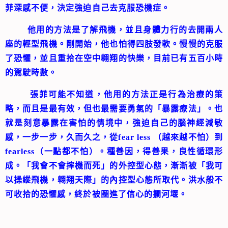
菲深感不便，決定強迫自己去克服恐機症。
他用的方法是了解飛機，並且身體力行的去開兩人
座的輕型飛機。剛開始，他也怕得四肢發軟。慢慢的克服
了恐懼，並且重拾在空中翱翔的快樂，目前已有五百小時
的駕駛時數。
張菲可能不知道，他用的方法正是行為治療的策
略，而且是最有效，但也最需要勇氣的「暴露療法」。也
就是刻意暴露在害怕的情境中，強迫自己的腦神經減敏
感，一步一步，久而久之，從fear less （越來越不怕）到
fearless（一點都不怕）。種善因，得善果，良性循環形
成。「我會不會摔機而死」的外控型心態，漸漸被「我可
以操縱飛機，翱翔天際」的內控型心態所取代。洪水般不
可收拾的恐懼感，終於被圈進了信心的攔河堰。