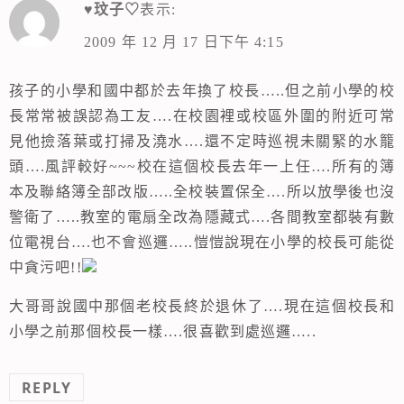
♥玟子♡
表示:
2009 年 12 月 17 日下午 4:15
孩子的小學和國中都於去年換了校長…..但之前小學的校
長常常被誤認為工友….在校園裡或校區外圍的附近可常
見他撿落葉或打掃及澆水….還不定時巡視未關緊的水籠
頭….風評較好~~~校在這個校長去年一上任….所有的簿
本及聯絡簿全部改版…..全校裝置保全….所以放學後也沒
警衛了…..教室的電扇全改為隱藏式….各間教室都裝有數
位電視台….也不會巡邏…..愷愷說現在小學的校長可能從
中貪污吧!!
大哥哥說國中那個老校長終於退休了….現在這個校長和
小學之前那個校長一樣….很喜歡到處巡邏…..
REPLY