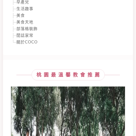
早產兒
生活趣事
美食
美食天地
部落格裝飾
閒話家常
關於COCO
桃園最溫馨教會推薦