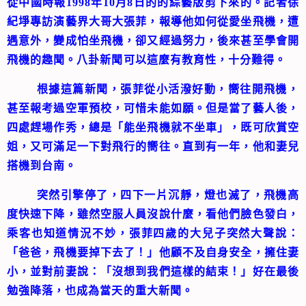
從中國時報1998年10月8日的的綜藝版剪下來的。記者徐
紀埩專訪演藝界大哥大張菲，報導他如何從愛坐飛機，遭
遇意外，變成怕坐飛機，卻又經過努力，後來甚至學會開
飛機的趣聞。八卦新聞可以這麼有教育性，十分難得。
根據這篇新聞，張菲從小活潑好動，嚮往開飛機，
甚至報考過空軍預校，可惜未能如願。但是當了藝人後，
四處趕場作秀，總是「能坐飛機就不坐車」，既可欣賞空
姐，又可滿足一下對飛行的嚮往。直到有一年，他和妻兒
搭機到台南。
突然引擎停了，四下一片沉靜，燈也滅了，飛機高
度快速下降，雖然空服人員沒說什麼，看他們臉色發白，
乘客也知道情況不妙，張菲四歲的大兒子突然大聲說：
「爸爸，飛機要掉下去了！」他顧不及自身安全，擁住妻
小，並對前妻說：「沒想到我們這樣的結束！」好在最後
勉強降落，也成為當天的重大新聞。