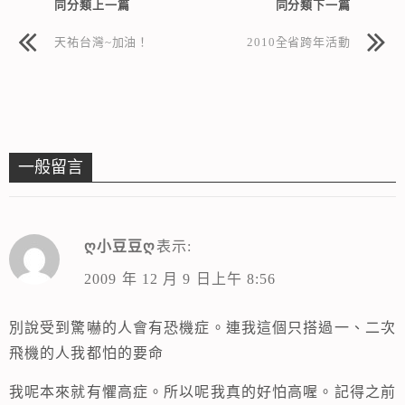
同分類上一篇
同分類下一篇
天祐台灣~加油！
2010全省跨年活動
一般留言
ღ小豆豆ღ
表示:
2009 年 12 月 9 日上午 8:56
別說受到驚嚇的人會有恐機症。連我這個只搭過一、二次
飛機的人我都怕的要命
我呢本來就有懼高症。所以呢我真的好怕高喔。記得之前