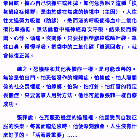
暈目眩，擔心自己快抓狂或死掉，如何急救呢？這種「換
氣過度症候群」是由於處在焦慮的情境中（主因），人往
往太過努力吸氣（助緣），急而淺的呼吸使得血中二氧化
碳比率過低，無法誘發中樞神經再次呼吸，結果反而胸
悶、心悸、頭痛。沒關係，只要找個塑膠袋或嘔吐袋，罩
住口鼻，慢慢呼吸，把袋中的二氧化碳「資源回收」，就
會恢復正常。
總之，恐機症和其他畏懼症一樣，是可能改善的。
無論是怕出門、怕恐慌發作的懼曠症，怕權威、怕人際關
係的社交畏懼症，怕蟑螂、怕狗、怕打針、怕打雷的特定
畏懼症，只要當事人用對方法，他也可能像張菲一樣自療
成功。
張菲說，在克服恐機症的過程裡，他感受到自我征
服的快樂，每當面臨危險時，他便深刻體會，人生沒有什
麼好爭的，「活著最重要」……