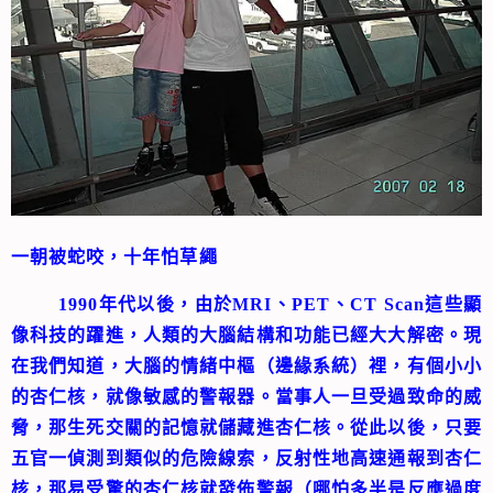
一朝被蛇咬，十年怕草繩
1990年代以後，由於MRI、PET、CT Scan這些顯
像科技的躍進，人類的大腦結構和功能已經大大解密。現
在我們知道，大腦的情緒中樞（邊緣系統）裡，有個小小
的杏仁核，就像敏感的警報器。當事人一旦受過致命的威
脅，那生死交關的記憶就儲藏進杏仁核。從此以後，只要
五官一偵測到類似的危險線索，反射性地高速通報到杏仁
核，那易受驚的杏仁核就發佈警報（哪怕多半是反應過度