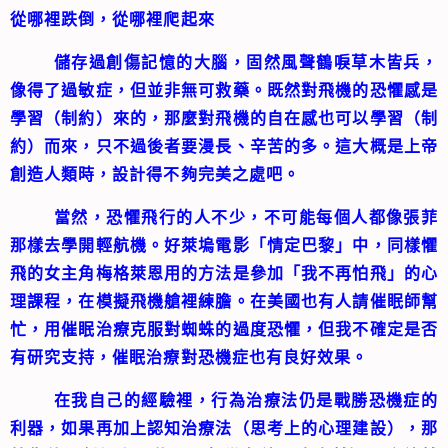
從哪裡跌倒，從哪裡爬起來
儲存過創傷記憶的大腦，固然風聲鶴唳草木皆兵，
像得了過敏症，但並非無可救藥。既然對飛機的恐懼感是
學習（制約）來的，那麼對飛機的自在感也可以學習（制
約）而來，只不過後者要漫長、辛苦的多。這大概是上帝
創造人類時，設計得不夠完美之處吧。
當然，恐懼飛行的人不少，不可能每個人都像張菲
那樣去學開輕航機。好萊塢電影「情定巴黎」中，同樣懼
飛的女主角梅格萊恩用的方法是參加「我不再怕飛」的心
理課程，在模擬飛機艙裡練膽。在美國也有人請催眠師幫
忙，用催眠治療克服對蜘蛛的過度恐懼，但我不確定是否
有研究支持，催眠治療對恐機症也有良好效果。
在我自己的經驗裡，行為治療法仍是戰勝恐機症的
利器，如果再加上認知治療法（思考上的心理建設），那