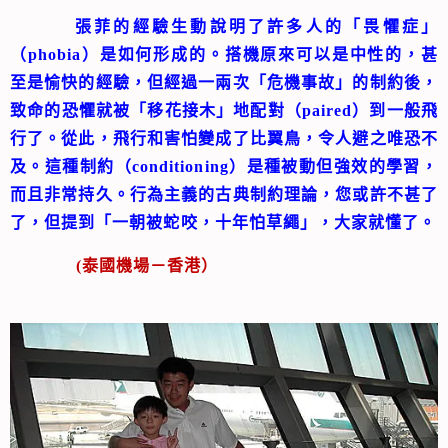
張菲的經驗生動說明了許多人的「畏懼症」
（phobia）是如何形成的。搭機原來可以是中性的，甚
至是愉快的經驗，但經過一兩次「危機事故」的制約後，
致命的恐懼就被「移花接木」地配對（paired）到一般飛
行了。從此，飛行和害怕變成了比翼鳥，令人避之唯恐不
及。這種制約（conditioning）是種被動但強效的學習，
而且非常持久。行為主義的古典制約理論，您或許不甚了
了，但提到「一朝被蛇咬，十年怕草繩」，大家就懂了。
(泰國機場－香港）