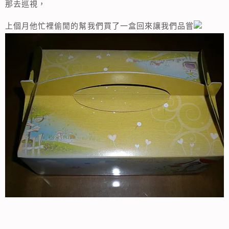
那去巡視，
上個月他忙裡偷閒的幫我們買了一盒回來讓我們品嘗