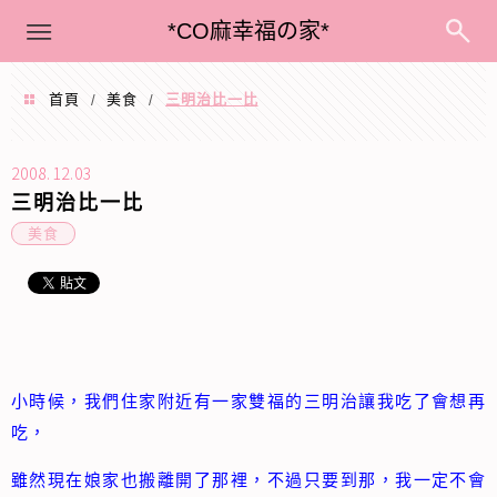
menu
*CO麻幸福の家*
首頁
美食
三明治比一比
/
/
2008.12.03
三明治比一比
美食
小時候，我們住家附近有一家雙福的三明治讓我吃了會想再
吃，
雖然現在娘家也搬離開了那裡，不過只要到那，我一定不會