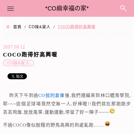
menu
*CO麻幸福の家*
首頁
CO妹&家人
COCO跑得好高興喔
/
/
2007.08.12
COCO跑得好高興喔
CO妹&家人
昨天下午到過
CO拔的倉庫
後,我們隨繼來到林口體育學院,
耶~~~這個足球場竟然空無一人,好棒喔!!我們就在那跑跑步
丟丟飛盤.放放風箏,運動運動,停留了好一陣子~~~~
不過COCO像似脫韁的野馬高興的到處亂跑…….