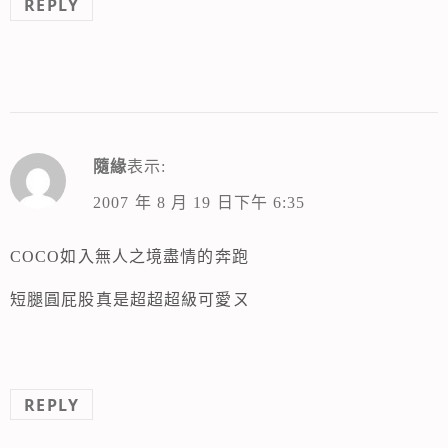
REPLY
隨緣
表示:
2007 年 8 月 19 日下午 6:35
COCO如入無人之境盡情的奔跑
短腿圓屁股真是超超超級可愛ㄡ
REPLY