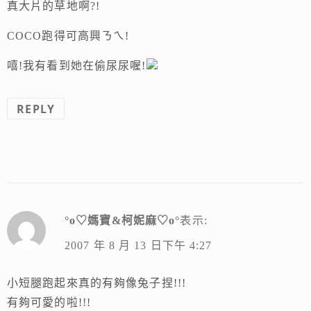
真大片的草地啊?!
COCO跑得可高興ㄋㄟ!
嘻!我有看到她在偷尿尿喔!
REPLY
°o♡媽寶&柯妮麻♡o°
表示:
2007 年 8 月 13 日下午 4:27
小短腿跑起來真的有夠像兔子捏!!!
有夠可愛的啦!!!