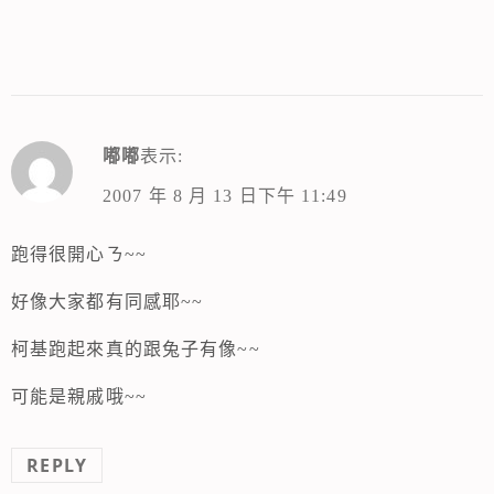
嘟嘟
表示:
2007 年 8 月 13 日下午 11:49
跑得很開心ㄋ~~
好像大家都有同感耶~~
柯基跑起來真的跟兔子有像~~
可能是親戚哦~~
REPLY