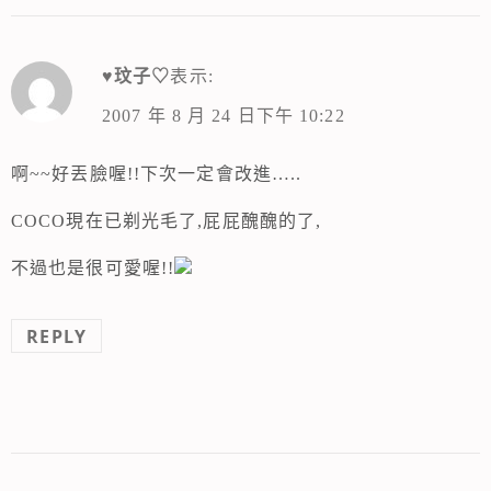
♥玟子♡
表示:
2007 年 8 月 24 日下午 10:22
啊~~好丟臉喔!!下次一定會改進…..
COCO現在已剃光毛了,屁屁醜醜的了,
不過也是很可愛喔!!
REPLY