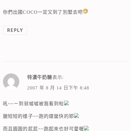
你們出國COCO一定又到了別墅去吧
REPLY
特濃牛奶糖
表示:
2007 年 8 月 14 日下午 8:48
吼~~ㄧ到就噓噓被我看到啦
腿短短的樣子~~跑的還蠻快的耶
而且圓圓的屁屁~~跑起來也好可愛喔