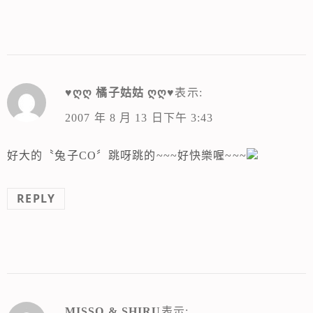
♥ღღ 橘子姑姑 ღღ♥
表示:
2007 年 8 月 13 日下午 3:43
好大的〝兔子CO〞跳呀跳的~~~好快樂喔~~~
REPLY
MISSO & SHIRU
表示: