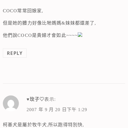
COCO常常回娘家,
但是她的體力好像比牠媽媽&妹妹都還差了,
他們說COCO是貴婦才會如此~~~~
REPLY
♥玟子♡
表示:
2007 年 9 月 20 日下午 1:29
柯基犬是屬於牧牛犬,所以跑得特別快,