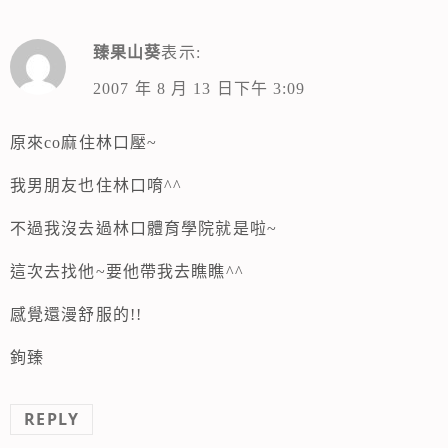
臻果山葵
表示:
2007 年 8 月 13 日下午 3:09
原來co麻住林口壓~
我男朋友也住林口唷^^
不過我沒去過林口體育學院就是啦~
這次去找他~要他帶我去瞧瞧^^
感覺還漫舒服的!!
銁臻
REPLY