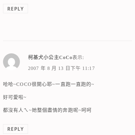
REPLY
柯基犬小公主CoCo
表示:
2007 年 8 月 13 日下午 11:17
哈哈~COCO很開心耶~一直跑一直跑的~
好可愛啦~
都沒有人ㄟ~她整個盡情的奔跑呢~呵呵
REPLY