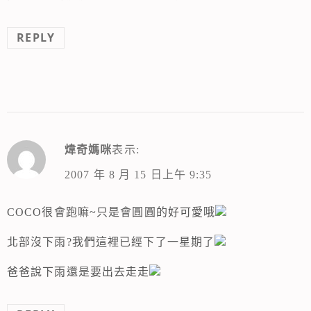
REPLY
煒奇媽咪
表示:
2007 年 8 月 15 日上午 9:35
COCO很會跑嘛~只是會圓圓的好可愛哦
北部沒下雨?我們這裡已經下了一星期了
爸爸說下雨還是要出去走走