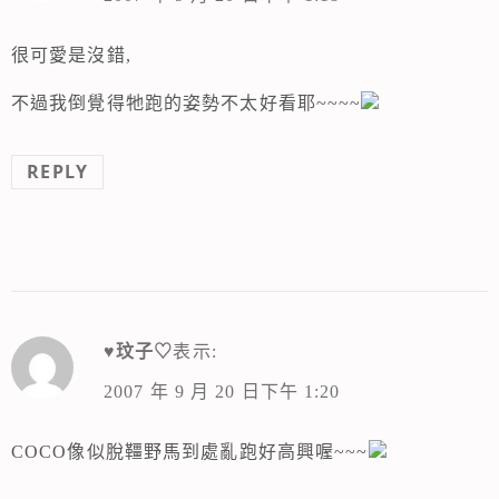
很可愛是沒錯,
不過我倒覺得牠跑的姿勢不太好看耶~~~~
REPLY
♥玟子♡
表示:
2007 年 9 月 20 日下午 1:20
COCO像似脫韁野馬到處亂跑好高興喔~~~