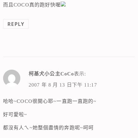
而且COCO真的跑好快喔
REPLY
柯基犬小公主CoCo
表示:
2007 年 8 月 13 日下午 11:17
哈哈~COCO很開心耶~一直跑一直跑的~
好可愛啦~
都沒有人ㄟ~她整個盡情的奔跑呢~呵呵