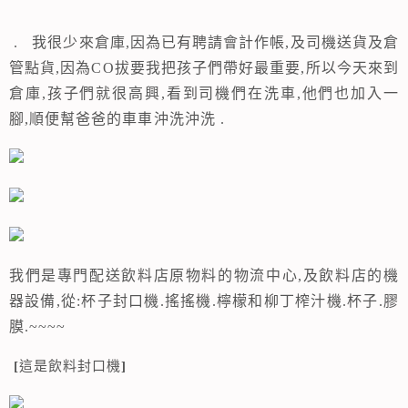
. 我很少來倉庫,因為已有聘請會計作帳,及司機送貨及倉
管點貨,因為CO拔要我把孩子們帶好最重要,所以今天來到
倉庫,孩子們就很高興,看到司機們在洗車,他們也加入一
腳,順便幫爸爸的車車沖洗沖洗 .
我們是專門配送飲料店原物料的物流中心,及飲料店的機
器設備,從:杯子封口機.搖搖機.檸檬和柳丁榨汁機.杯子.膠
膜.~~~~
[
這是飲料封口機
]