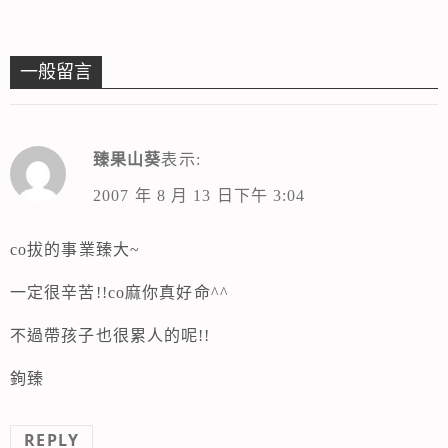
一般留言
臻果山葵
表示:
2007 年 8 月 13 日下午 3:04
co拔的事業臻大~
一定很辛苦!!co麻你真好命^^
不過帶孩子也很累人的呢!!
銁臻
REPLY