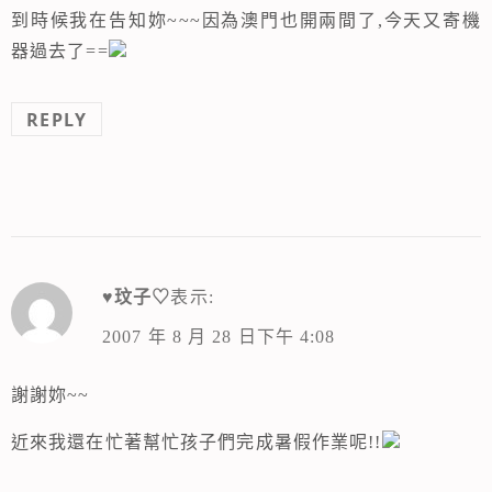
到時候我在告知妳~~~因為澳門也開兩間了,今天又寄機
器過去了==
REPLY
♥玟子♡
表示:
2007 年 8 月 28 日下午 4:08
謝謝妳~~
近來我還在忙著幫忙孩子們完成暑假作業呢!!