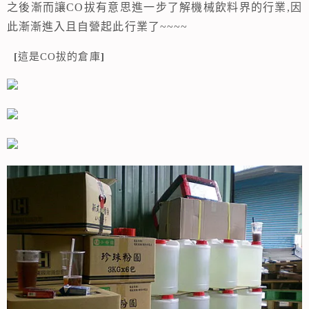
之後漸而讓
CO
拔有意思進一步了解機械飲料界的行業
,因
此
漸漸進入且自營起此行業了
~~~~
[
這是CO拔的倉庫
]