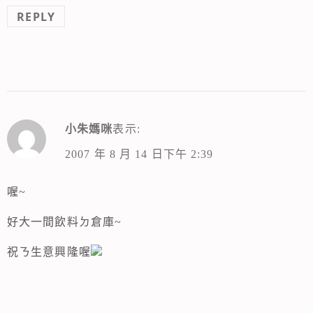
REPLY
小朱媽咪
表示:
2007 年 8 月 14 日下午 2:39
喔~
好大一間飲料ㄉ倉庫~
祝ㄋ生意興隆喔