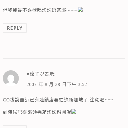
但我卻最不喜歡喝珍珠奶茶耶~~~~
REPLY
♥玟子♡
表示:
2007 年 8 月 28 日下午 3:52
CO拔說最近已有連鎖店要駐進新加坡了,注意喔~~~
到時候記得來領幾箱珍珠粉圓喔