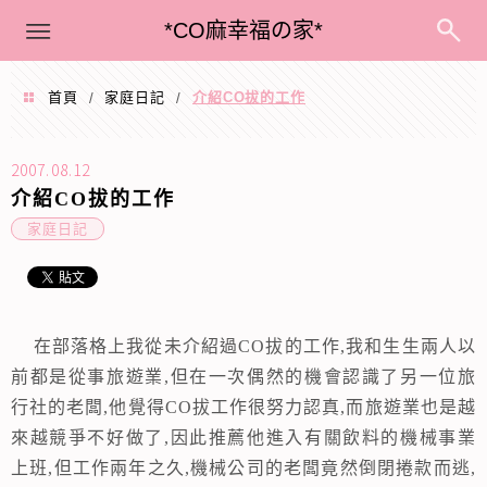
menu
*CO麻幸福の家*
首頁
家庭日記
介紹CO拔的工作
/
/
2007.08.12
介紹CO拔的工作
家庭日記
在部落格上我從未介紹過
CO
拔的工作
,
我和生生兩人以
前都是從事旅遊業
,
但在一次偶然的機會認識了另一位旅
行社的老闆
,
他覺得
CO
拔工作很努力認真
,而旅遊業也是越
來越競爭不好做了,
因此推薦他進入有關飲料的機械事業
上班
,
但工作兩年之久
,
機械公司的老闆竟然倒閉捲款而逃
,