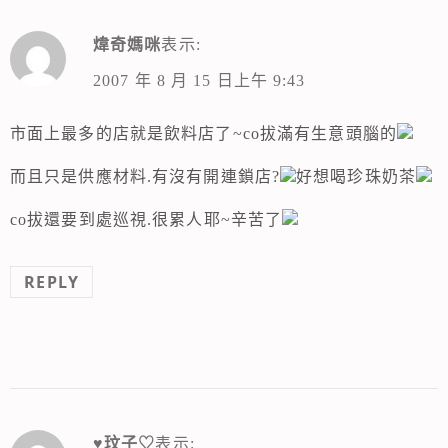
煒奇媽咪
表示:
2007 年 8 月 15 日上午 9:43
市面上最多的店就是飲料店了~co拔滿有生意頭腦的
而且只是供應材料.有沒有開連鎖店?
好想喝珍珠奶茶
co拔還要到處巡視.很累人耶~辛苦了
REPLY
♥玟子♡
表示: