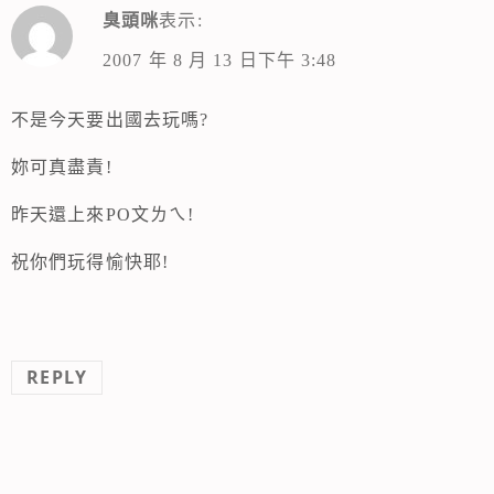
臭頭咪
表示:
2007 年 8 月 13 日下午 3:48
不是今天要出國去玩嗎?
妳可真盡責!
昨天還上來PO文ㄌㄟ!
祝你們玩得愉快耶!
REPLY